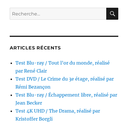
/
Les
RE
Recherche
Envahisseurs
pour :
de
la
planète
rouge,
réalisé
ARTICLES RÉCENTS
par
William
Test Blu-ray / Tout l’or du monde, réalisé
Cameron
Menzies
par René Clair
Test DVD / Le Crime du 3e étage, réalisé par
Rémi Bezançon
Test Blu-ray / Échappement libre, réalisé par
Jean Becker
Test 4K UHD / The Drama, réalisé par
Kristoffer Borgli