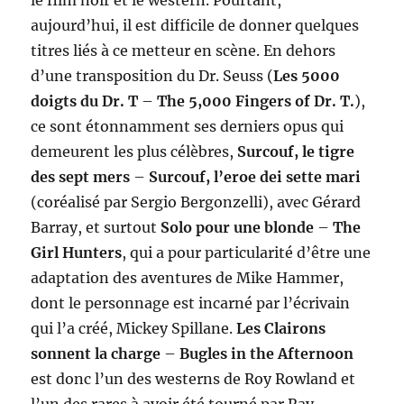
aujourd’hui, il est difficile de donner quelques
titres liés à ce metteur en scène. En dehors
d’une transposition du Dr. Seuss (
Les 5000
doigts du Dr. T
–
The 5,000 Fingers of Dr. T.
),
ce sont étonnamment ses derniers opus qui
demeurent les plus célèbres,
Surcouf, le tigre
des sept mers
–
Surcouf, l’eroe dei sette mari
(coréalisé par Sergio Bergonzelli), avec Gérard
Barray, et surtout
Solo pour une blonde
–
The
Girl Hunters
, qui a pour particularité d’être une
adaptation des aventures de Mike Hammer,
dont le personnage est incarné par l’écrivain
qui l’a créé, Mickey Spillane.
Les Clairons
sonnent la charge
–
Bugles in the Afternoon
est donc l’un des westerns de Roy Rowland et
l’un des rares à avoir été tourné par Ray