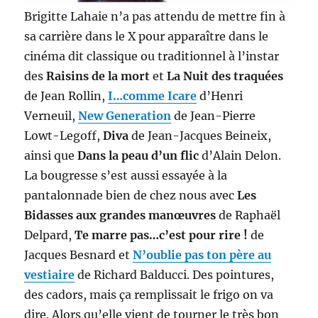
Brigitte Lahaie n’a pas attendu de mettre fin à
sa carrière dans le X pour apparaître dans le
cinéma dit classique ou traditionnel à l’instar
des
Raisins de la mort
et
La Nuit des traquées
de Jean Rollin,
I…comme Icare
d’Henri
Verneuil,
New Generation
de Jean-Pierre
Lowt-Legoff,
Diva
de Jean-Jacques Beineix,
ainsi que
Dans la peau d’un flic
d’Alain Delon.
La bougresse s’est aussi essayée à la
pantalonnade bien de chez nous avec
Les
Bidasses aux grandes manœuvres
de Raphaël
Delpard,
Te marre pas…c’est pour rire !
de
Jacques Besnard et
N’oublie pas ton père au
vestiaire
de Richard Balducci. Des pointures,
des cadors, mais ça remplissait le frigo on va
dire. Alors qu’elle vient de tourner le très bon