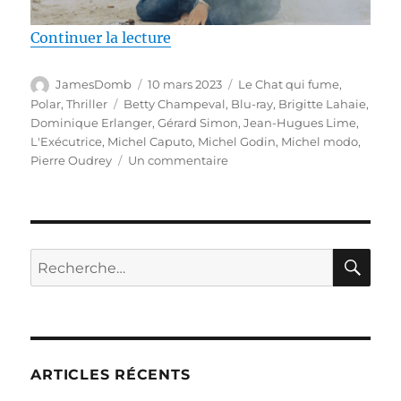
de « Test Blu-ray / L’Exécutrice,
Continuer la lecture
Auteur
Publié
Catégories
JamesDomb
10 mars 2023
Le Chat qui fume
,
le
Étiquettes
Polar
,
Thriller
Betty Champeval
,
Blu-ray
,
Brigitte Lahaie
,
Dominique Erlanger
,
Gérard Simon
,
Jean-Hugues Lime
,
L'Exécutrice
,
Michel Caputo
,
Michel Godin
,
Michel modo
,
sur
Pierre Oudrey
Un commentaire
Test
Blu-
ray
/
L’Exécutrice,
RE
Recherche
réalisé
pour :
par
Michel
Caputo
ARTICLES RÉCENTS