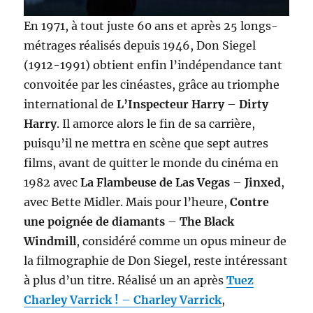
En 1971, à tout juste 60 ans et après 25 longs-
métrages réalisés depuis 1946, Don Siegel
(1912-1991) obtient enfin l’indépendance tant
convoitée par les cinéastes, grâce au triomphe
international de
L’Inspecteur Harry
–
Dirty
Harry
. Il amorce alors le fin de sa carrière,
puisqu’il ne mettra en scène que sept autres
films, avant de quitter le monde du cinéma en
1982 avec
La Flambeuse de Las Vegas
–
Jinxed
,
avec Bette Midler. Mais pour l’heure,
Contre
une poignée de diamants
–
The Black
Windmill
, considéré comme un opus mineur de
la filmographie de Don Siegel, reste intéressant
à plus d’un titre. Réalisé un an après
Tuez
Charley Varrick !
–
Charley Varrick
,