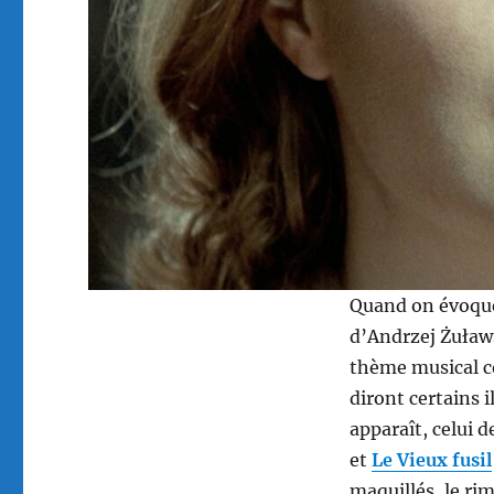
Quand on évoq
d’Andrzej Żuław
thème musical co
diront certains i
apparaît, celui 
et
Le Vieux fusil
maquillés, le ri