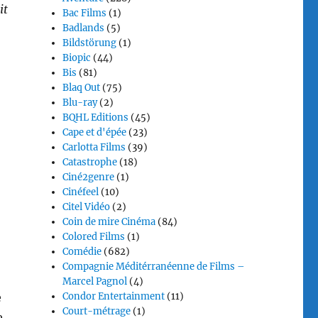
it
Bac Films
(1)
Badlands
(5)
Bildstörung
(1)
Biopic
(44)
Bis
(81)
Blaq Out
(75)
Blu-ray
(2)
BQHL Editions
(45)
Cape et d'épée
(23)
Carlotta Films
(39)
Catastrophe
(18)
Ciné2genre
(1)
Cinéfeel
(10)
Citel Vidéo
(2)
Coin de mire Cinéma
(84)
Colored Films
(1)
Comédie
(682)
Compagnie Méditérranéenne de Films –
Marcel Pagnol
(4)
e
Condor Entertainment
(11)
Court-métrage
(1)
e