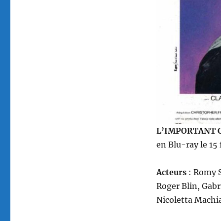
Żuławski
L’IMPORTANT 
en Blu-ray le 15
Acteurs
: Romy S
Roger Blin, Gabr
Nicoletta Machia