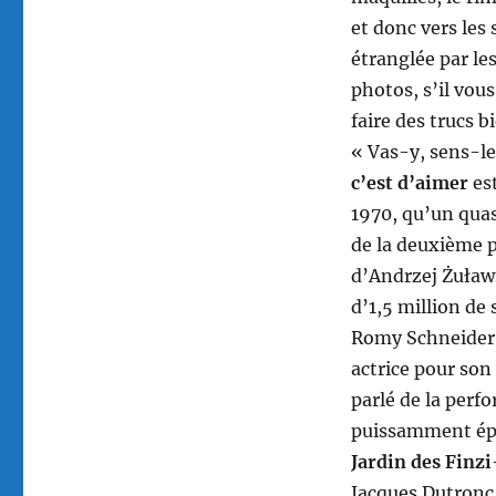
et donc vers les
étranglée par le
photos, s’il vous
faire des trucs b
« Vas-y, sens-le
c’est d’aimer
est
1970, qu’un qua
de la deuxième pa
d’Andrzej Żuław
d’1,5 million de 
Romy Schneider s
actrice pour son
parlé de la perfo
puissamment épau
Jardin des Finz
Jacques Dutronc,