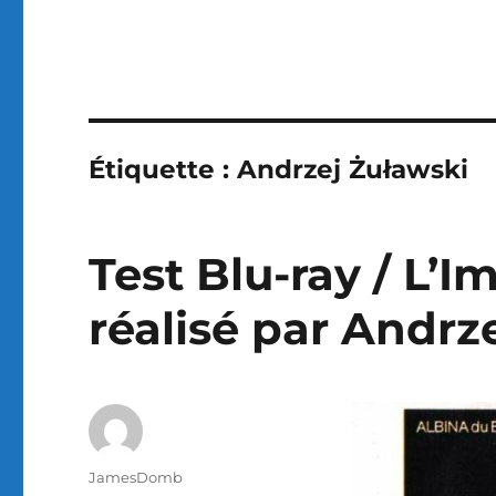
Étiquette :
Andrzej Żuławski
Test Blu-ray / L’I
réalisé par Andrz
Auteur
JamesDomb