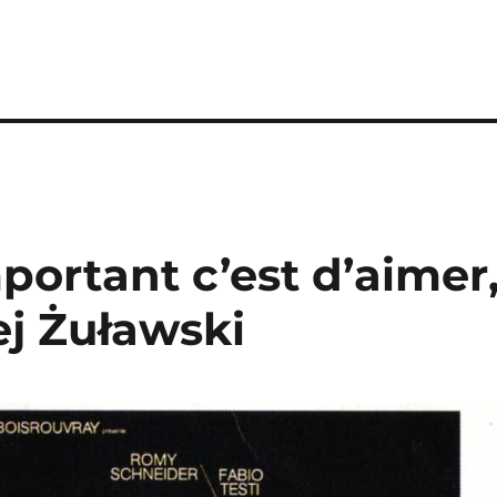
mportant c’est d’aimer
ej Żuławski