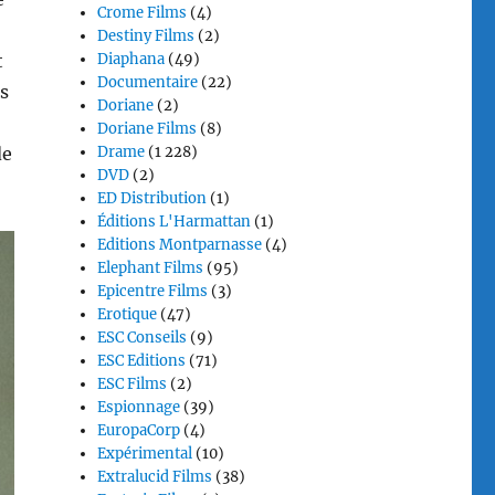
Crome Films
(4)
Destiny Films
(2)
t
Diaphana
(49)
Documentaire
(22)
és
Doriane
(2)
Doriane Films
(8)
de
Drame
(1 228)
DVD
(2)
ED Distribution
(1)
Éditions L'Harmattan
(1)
Editions Montparnasse
(4)
Elephant Films
(95)
Epicentre Films
(3)
Erotique
(47)
ESC Conseils
(9)
ESC Editions
(71)
ESC Films
(2)
Espionnage
(39)
EuropaCorp
(4)
Expérimental
(10)
Extralucid Films
(38)