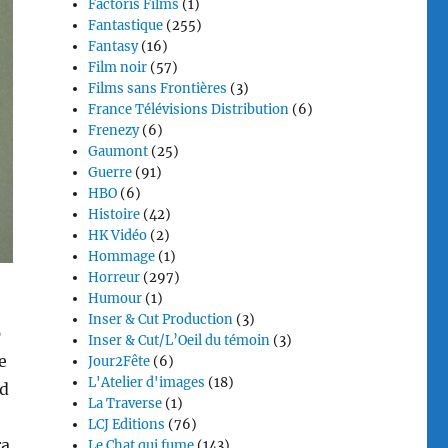
Factoris Films
(1)
Fantastique
(255)
Fantasy
(16)
Film noir
(57)
Films sans Frontières
(3)
France Télévisions Distribution
(6)
Frenezy
(6)
Gaumont
(25)
Guerre
(91)
HBO
(6)
Histoire
(42)
HK Vidéo
(2)
Hommage
(1)
Horreur
(297)
Humour
(1)
Inser & Cut Production
(3)
p
Inser & Cut/L’Oeil du témoin
(3)
e
Jour2Fête
(6)
L'Atelier d'images
(18)
od
La Traverse
(1)
LCJ Editions
(76)
ra
Le Chat qui fume
(143)