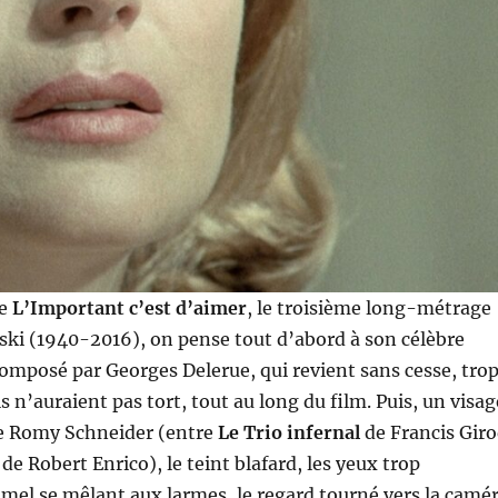
ue
L’Important c’est d’aimer
, le troisième long-métrage
ski (1940-2016), on pense tout d’abord à son célèbre
mposé par Georges Delerue, qui revient sans cesse, tro
ls n’auraient pas tort, tout au long du film. Puis, un visag
de Romy Schneider (entre
Le Trio infernal
de Francis Gir
de Robert Enrico), le teint blafard, les yeux trop
mmel se mêlant aux larmes, le regard tourné vers la camé