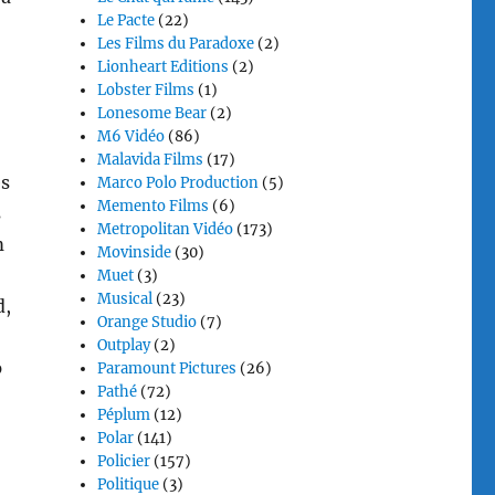
Le Pacte
(22)
Les Films du Paradoxe
(2)
Lionheart Editions
(2)
Lobster Films
(1)
Lonesome Bear
(2)
M6 Vidéo
(86)
Malavida Films
(17)
es
Marco Polo Production
(5)
Memento Films
(6)
s
Metropolitan Vidéo
(173)
m
Movinside
(30)
Muet
(3)
Musical
(23)
d,
Orange Studio
(7)
Outplay
(2)
p
Paramount Pictures
(26)
Pathé
(72)
Péplum
(12)
Polar
(141)
Policier
(157)
Politique
(3)