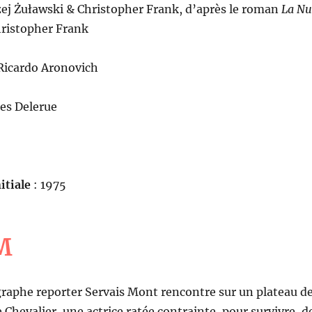
zej Żuławski & Christopher Frank, d’après le roman
La Nu
ristopher Frank
Ricardo Aronovich
es Delerue
itiale
: 1975
M
raphe reporter Servais Mont rencontre sur un plateau d
Chevalier, une actrice ratée contrainte, pour survivre, d