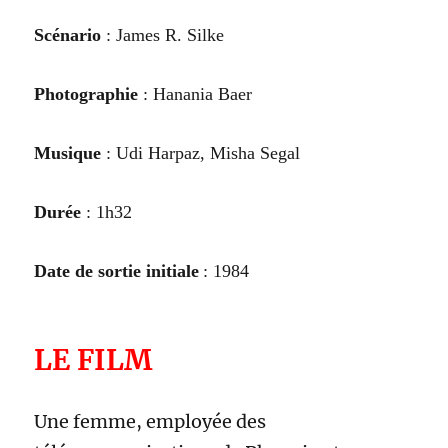
Scénario
:
James R. Silke
Photographie
:
Hanania Baer
Musique
: Udi Harpaz, Misha Segal
Durée
: 1h3
2
Date de sortie initiale
:
1984
LE FILM
Une femme, employée des