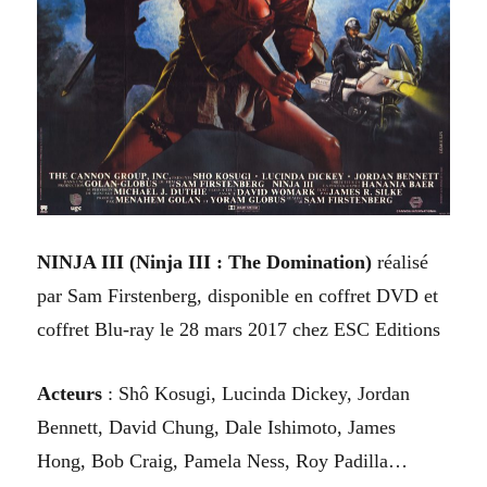
NINJA III (Ninja III : The Domination)
réalisé
par
Sam Firstenberg
,
d
isponible en coffret DVD et
coffret Blu-ray le 28 mars 2017 chez ESC Editions
A
cteurs
:
Shô Kosugi, Lucinda Dickey, Jordan
Bennett, David Chung, Dale Ishimoto, James
Hong, Bob Craig, Pamela Ness, Roy Padilla
…