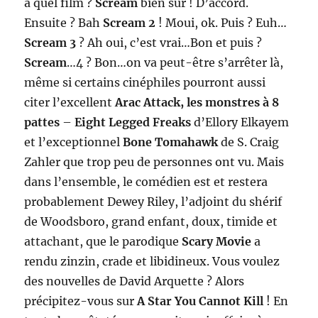
à quel film ?
Scream
bien sûr ! D’accord.
Ensuite ? Bah
Scream 2
! Moui, ok. Puis ? Euh…
Scream 3
? Ah oui, c’est vrai…Bon et puis ?
Scream
…4 ? Bon…on va peut-être s’arrêter là,
même si certains cinéphiles pourront aussi
citer l’excellent
Arac Attack, les monstres à 8
pattes
–
Eight Legged Freaks
d’Ellory Elkayem
et l’exceptionnel
Bone Tomahawk
de S. Craig
Zahler que trop peu de personnes ont vu. Mais
dans l’ensemble, le comédien est et restera
probablement Dewey Riley, l’adjoint du shérif
de Woodsboro, grand enfant, doux, timide et
attachant, que le parodique
Scary Movie
a
rendu zinzin, crade et libidineux. Vous voulez
des nouvelles de David Arquette ? Alors
précipitez-vous sur
A Star You Cannot Kill
! En