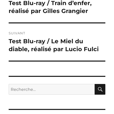
de
Test Blu-ray / Train d’enfer,
Publication
précédente :
réalisé par Gilles Grangier
l’article
SUIVANT
Test Blu-ray / Le Miel du
Publication
suivante :
diable, réalisé par Lucio Fulci
RE
Recherche
pour :