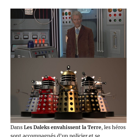
Dans
Le
s Daleks envahissent la Terre
, les héros
sont accompagnés d’un policier et se