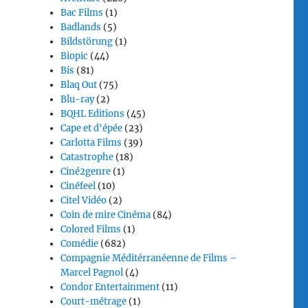
Bac Films
(1)
Badlands
(5)
Bildstörung
(1)
Biopic
(44)
Bis
(81)
Blaq Out
(75)
Blu-ray
(2)
BQHL Editions
(45)
Cape et d'épée
(23)
Carlotta Films
(39)
Catastrophe
(18)
Ciné2genre
(1)
Cinéfeel
(10)
Citel Vidéo
(2)
Coin de mire Cinéma
(84)
Colored Films
(1)
Comédie
(682)
Compagnie Méditérranéenne de Films –
Marcel Pagnol
(4)
Condor Entertainment
(11)
Court-métrage
(1)