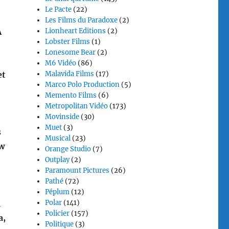
Le Pacte
(22)
Les Films du Paradoxe
(2)
À
Lionheart Editions
(2)
Lobster Films
(1)
Lonesome Bear
(2)
M6 Vidéo
(86)
et
Malavida Films
(17)
Marco Polo Production
(5)
Memento Films
(6)
Metropolitan Vidéo
(173)
Movinside
(30)
Muet
(3)
s
Musical
(23)
w
Orange Studio
(7)
Outplay
(2)
Paramount Pictures
(26)
Pathé
(72)
Péplum
(12)
l
Polar
(141)
Policier
(157)
a,
Politique
(3)