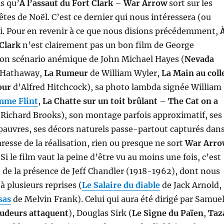
s qu’
À l’assaut du Fort Clark
–
War Arrow
sort sur les
êtes de Noël. C’est ce dernier qui nous intéressera (ou
i. Pour en revenir à ce que nous disions précédemment,
 Clark
n’est clairement pas un bon film de George
on scénario anémique de John Michael Hayes (
Nevada
 Hathaway,
La Rumeur
de William Wyler,
La Main au coll
our
d’Alfred Hitchcock), sa photo lambda signée William
mme Flint
,
La Chatte sur un toit brûlant
–
The Cat on a
Richard Brooks), son montage parfois approximatif, ses
auvres, ses décors naturels passe-partout capturés dan
aresse de la réalisation, rien ou presque ne sort
War Arro
i le film vaut la peine d’être vu au moins une fois, c’est
 de la présence de Jeff Chandler (1918-1962), dont nous
à plusieurs reprises (
Le Salaire du diable
de Jack Arnold,
sas
de Melvin Frank). Celui qui aura été dirigé par Samue
udeurs attaquent
), Douglas Sirk (
Le Signe du Païen
,
Taz