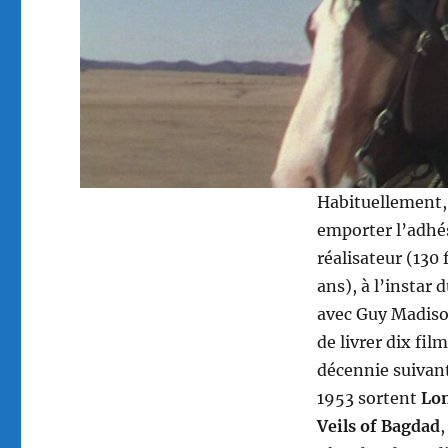
Habituellement,
emporter l’adhés
réalisateur (130
ans), à l’instar
avec Guy Madison
de livrer dix fil
décennie suivan
1953 sortent
Lo
Veils of Bagdad
,