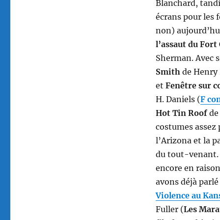
Blanchard, tandi
écrans pour les f
non) aujourd’hu
l’assaut du Fort
Sherman. Avec s
Smith
de Henry
et
Fenêtre sur c
H. Daniels (
F co
Hot Tin Roof
de 
costumes assez p
l’Arizona et la p
du tout-venant. S
encore en raison
avons déjà parlé 
Violence au Kan
Fuller (
Les Mara