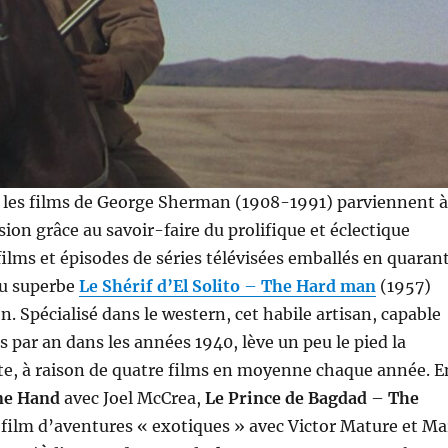
 les films de George Sherman (1908-1991) parviennent à
ion grâce au savoir-faire du prolifique et éclectique
 films et épisodes de séries télévisées emballés en quaran
 du superbe
Le Shérif d’El Solito
–
The Hard man
(1957)
. Spécialisé dans le western, cet habile artisan, capable
ms par an dans les années 1940, lève un peu le pied la
te, à raison de quatre films en moyenne chaque année. E
ne Hand
avec Joel McCrea,
Le Prince de Bagdad
–
The
 film d’aventures « exotiques » avec Victor Mature et Ma