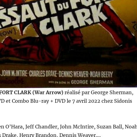
FORT CLARK (War Arrow)
réalisé par George Sherman,
D et Combo Blu-ray + DVD le 7 avril 2022 chez Sidonis
 O’Hara, Jeff Chandler, John McIntire, Suzan Ball, Noa
les Drake, Henry Brandon, Dennis Weaver.…