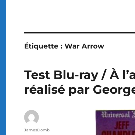
Étiquette :
War Arrow
Test Blu-ray / À l
réalisé par Geor
Auteur
JamesDomb