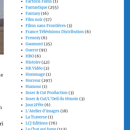
Factoris Films
(1)
Fantastique
(255)
Fantasy
(16)
Film noir
(57)
Films sans Frontières
(3)
France Télévisions Distribution
(6)
Frenezy
(6)
Gaumont
(25)
Guerre
(91)
HBO
(6)
Histoire
(42)
HK Vidéo
(2)
te
Hommage
(1)
Horreur
(297)
Humour
(1)
Inser & Cut Production
(3)
Inser & Cut/L’Oeil du témoin
(3)
Jour2Fête
(6)
n
L'Atelier d'images
(18)
La Traverse
(1)
ri
LCJ Editions
(76)
Le Chat qui fume
(143)