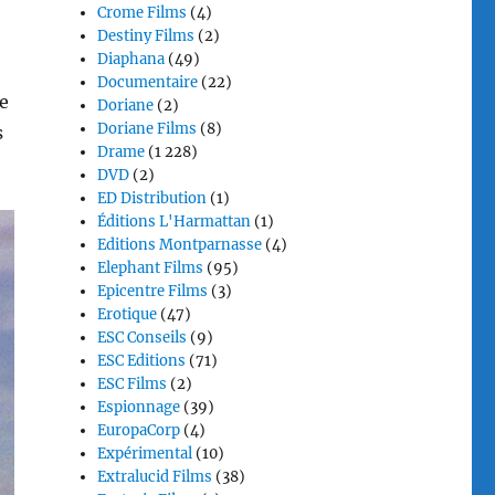
Crome Films
(4)
Destiny Films
(2)
Diaphana
(49)
Documentaire
(22)
e
Doriane
(2)
Doriane Films
(8)
s
Drame
(1 228)
DVD
(2)
ED Distribution
(1)
Éditions L'Harmattan
(1)
Editions Montparnasse
(4)
Elephant Films
(95)
Epicentre Films
(3)
Erotique
(47)
ESC Conseils
(9)
ESC Editions
(71)
ESC Films
(2)
Espionnage
(39)
EuropaCorp
(4)
Expérimental
(10)
Extralucid Films
(38)