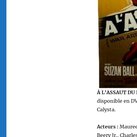
par
George
Sherman
À
L’ASSAUT DU 
disponible en DV
Calysta.
Acteurs :
Maureen
Beery Jr., Char