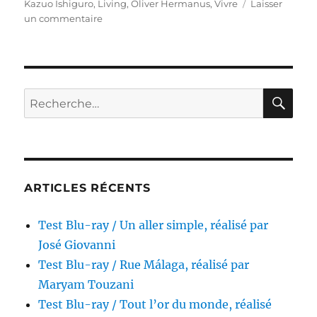
Kazuo Ishiguro
,
Living
,
Oliver Hermanus
,
Vivre
Laisser
sur
un commentaire
Test
Blu-
ray
/
Vivre,
RE
Recherche
réalisé
pour :
par
Oliver
Hermanus
ARTICLES RÉCENTS
Test Blu-ray / Un aller simple, réalisé par
José Giovanni
Test Blu-ray / Rue Málaga, réalisé par
Maryam Touzani
Test Blu-ray / Tout l’or du monde, réalisé