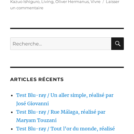
Kazuo Ishiguro
,
Living
,
Oliver Hermanus
,
Vivre
Laisser
sur
un commentaire
Test
Blu-
ray
/
Vivre,
RE
Recherche
réalisé
pour :
par
Oliver
Hermanus
ARTICLES RÉCENTS
Test Blu-ray / Un aller simple, réalisé par
José Giovanni
Test Blu-ray / Rue Málaga, réalisé par
Maryam Touzani
Test Blu-ray / Tout l’or du monde, réalisé