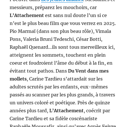
messieurs, préparez les mouchoirs, car
L’Attachement
est sans nul doute l’un si ce
n’est le plus beau film que vous verrez en 2025.
Pio Marmaï (dans son plus beau rôle), Vimala
Pons, Valeria Bruni Tedeschi, César Botti,
Raphaël Quenard…ils sont tous merveilleux ici,
atteignent les sommets, touchent en plein
coeur et foudroient l’âme du début à la fin, en
évitant tout pathos. Dans
Du Vent dans mes
mollets
, Carine Tardieu s’attardait sur les
adultes scrutés par les enfants, eux-mêmes
passés au scanner par les plus grands, à travers
un univers coloré et poétique. Près de quinze
années plus tard,
L’Attachement
, coécrit par
Carine Tardieu et sa fidèle coscénariste
Raphaële Moussafir, ainsi qu’avec Agnès Feivre