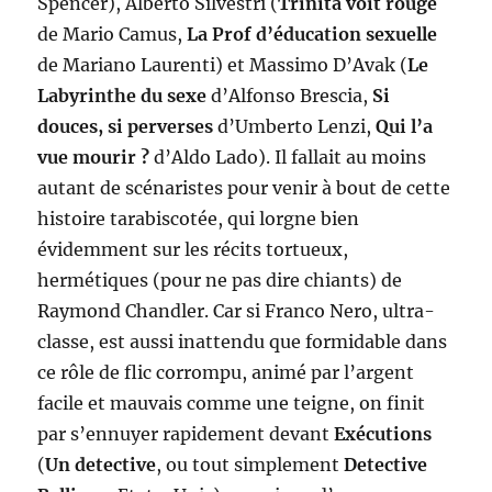
Spencer), Alberto Silvestri (
Trinita voit rouge
de Mario Camus,
La Prof d’éducation sexuelle
de Mariano Laurenti) et Massimo D’Avak (
Le
Labyrinthe du sexe
d’Alfonso Brescia,
Si
douces, si perverses
d’Umberto Lenzi,
Qui l’a
vue mourir ?
d’Aldo Lado). Il fallait au moins
autant de scénaristes pour venir à bout de cette
histoire tarabiscotée, qui lorgne bien
évidemment sur les récits tortueux,
hermétiques (pour ne pas dire chiants) de
Raymond Chandler. Car si Franco Nero, ultra-
classe, est aussi inattendu que formidable dans
ce rôle de flic corrompu, animé par l’argent
facile et mauvais comme une teigne, on finit
par s’ennuyer rapidement devant
Exécutions
(
Un detective
, ou tout simplement
Detective