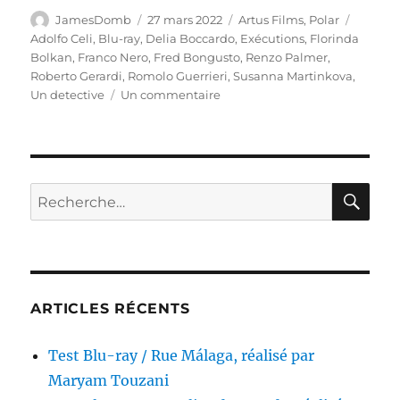
Auteur
Publié
Catégories
Étiquet
JamesDomb
27 mars 2022
Artus Films
,
Polar
le
Adolfo Celi
,
Blu-ray
,
Delia Boccardo
,
Exécutions
,
Florinda
Bolkan
,
Franco Nero
,
Fred Bongusto
,
Renzo Palmer
,
Roberto Gerardi
,
Romolo Guerrieri
,
Susanna Martinkova
,
sur
Un detective
Un commentaire
Test
Blu-
ray
/
Exécutions,
RE
Recherche
réalisé
pour :
par
Romolo
Guerrieri
ARTICLES RÉCENTS
Test Blu-ray / Rue Málaga, réalisé par
Maryam Touzani