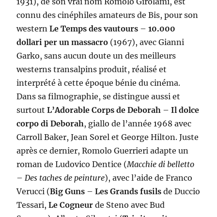
1931), de son vrai nom Romolo Girolami, est
connu des cinéphiles amateurs de Bis, pour son
western
Le Temps des vautours
–
10.000
dollari per un massacro
(1967), avec Gianni
Garko, sans aucun doute un des meilleurs
westerns transalpins produit, réalisé et
interprété à cette époque bénie du cinéma.
Dans sa filmographie, se distingue aussi et
surtout
L’Adorable Corps de Deborah
–
Il dolce
corpo di Deborah
, giallo de l’année 1968 avec
Carroll Baker, Jean Sorel et George Hilton. Juste
après ce dernier, Romolo Guerrieri adapte un
roman de Ludovico Dentice (
Macchie di belletto
–
Des taches de peinture
), avec l’aide de Franco
Verucci (
Big Guns
–
Les Grands fusils
de Duccio
Tessari,
Le Cogneur
de Steno avec Bud