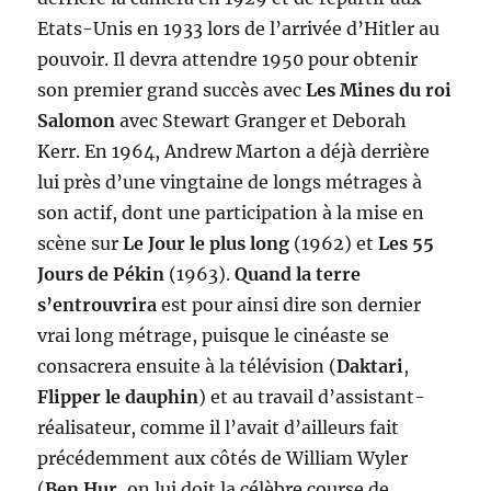
Etats-Unis en 1933 lors de l’arrivée d’Hitler au
pouvoir. Il devra attendre 1950 pour obtenir
son premier grand succès avec
Les Mines du roi
Salomon
avec Stewart Granger et Deborah
Kerr. En 1964, Andrew Marton a déjà derrière
lui près d’une vingtaine de longs métrages à
son actif, dont une participation à la mise en
scène sur
Le Jour le plus long
(1962) et
Les 55
Jours de Pékin
(1963).
Quand la terre
s’entrouvrira
est pour ainsi dire son dernier
vrai long métrage, puisque le cinéaste se
consacrera ensuite à la télévision (
Daktari
,
Flipper le dauphin
) et au travail d’assistant-
réalisateur, comme il l’avait d’ailleurs fait
précédemment aux côtés de William Wyler
(
Ben Hur
, on lui doit la célèbre course de