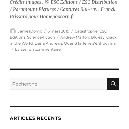
Crédits images : © ESC Editions / ESC Distribution
/ Paramount Pictures / Captures Blu-ray : Franck
Brissard pour Homepopcorn.fr
Auteur
Publié
Catégories
JamesDomb
6 mars 2019
Catastrophe
,
ESC
le
Étiquettes
Editions
,
Science-fiction
Andrew Marton
,
Blu-ray
,
Crack
in the World
,
Dana Andrews
,
Quand la Terre s'entrouvrira
sur
Laisser un commentaire
Test
Blu-
ray
/
Quand
RE
Recherche
la
pour :
terre
s’entrouvrira,
réalisé
par
Andrew
ARTICLES RÉCENTS
Marton