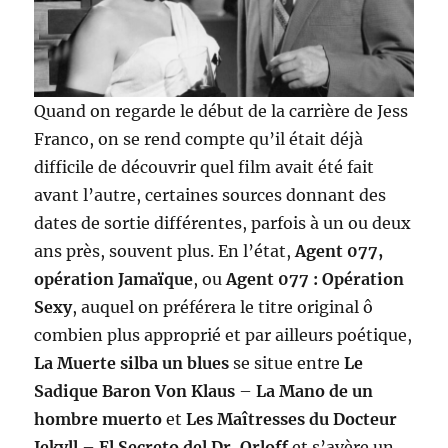
Quand on regarde le début de la carrière de Jess
Franco, on se rend compte qu’il était déjà
difficile de découvrir quel film avait été fait
avant l’autre, certaines sources donnant des
dates de sortie différentes, parfois à un ou deux
ans près, souvent plus. En l’état,
Agent 077,
opération Jamaïque
, ou
Agent 077 : Opération
Sexy
, auquel on préférera le titre original ô
combien plus approprié et par ailleurs poétique,
La Muerte silba un blues
se situe entre
Le
Sadique Baron Von Klaus
–
La Mano de un
hombre muerto
et
Les Maîtresses du Docteur
Jekyll
–
El Secreto del Dr. Orloff
et s’avère un