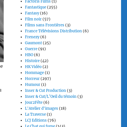
Factoris Films
(1)
Fantastique
(255)
Fantasy
(16)
Film noir
(57)
Films sans Frontières
(3)
France Télévisions Distribution
(6)
Frenezy
(6)
Gaumont
(25)
Guerre
(91)
HBO
(6)
Histoire
(42)
te
HK Vidéo
(2)
Hommage
(1)
Horreur
(297)
Humour
(1)
u
Inser & Cut Production
(3)
Inser & Cut/L’Oeil du témoin
(3)
Jour2Fête
(6)
L'Atelier d'images
(18)
La Traverse
(1)
LCJ Editions
(76)
Le Chat qui fume
(143)