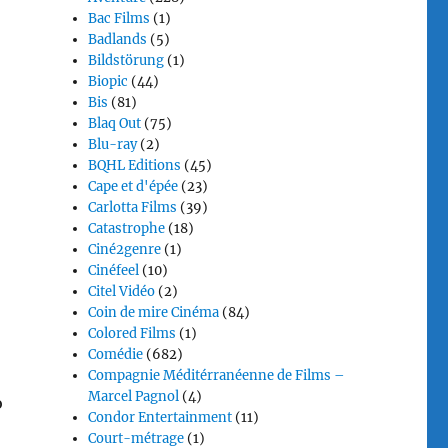
Bac Films
(1)
Badlands
(5)
Bildstörung
(1)
Biopic
(44)
Bis
(81)
Blaq Out
(75)
Blu-ray
(2)
BQHL Editions
(45)
Cape et d'épée
(23)
Carlotta Films
(39)
Catastrophe
(18)
Ciné2genre
(1)
Cinéfeel
(10)
Citel Vidéo
(2)
Coin de mire Cinéma
(84)
Colored Films
(1)
Comédie
(682)
Compagnie Méditérranéenne de Films –
Marcel Pagnol
(4)
o
Condor Entertainment
(11)
Court-métrage
(1)