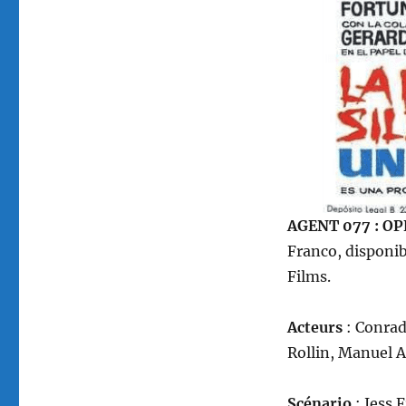
réalisé
par
Jess
Franco
AGENT 077 : OPÉ
Franco, disponi
Films.
Acteurs
: Conrad
Rollin, Manuel 
Scénario
: Jess 