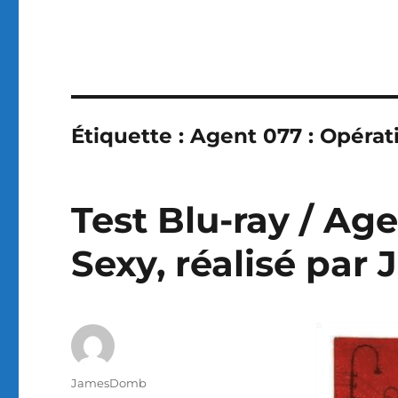
Étiquette :
Agent 077 : Opérat
Test Blu-ray / Ag
Sexy, réalisé par 
Auteur
JamesDomb