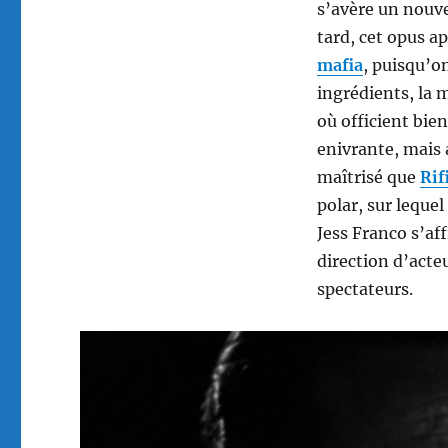
s’avère un nouve
tard, cet opus 
mafia
, puisqu’o
ingrédients, la
où officient bie
enivrante, mais a
maîtrisé que
Rif
polar, sur leque
Jess Franco s’af
direction d’acte
spectateurs.