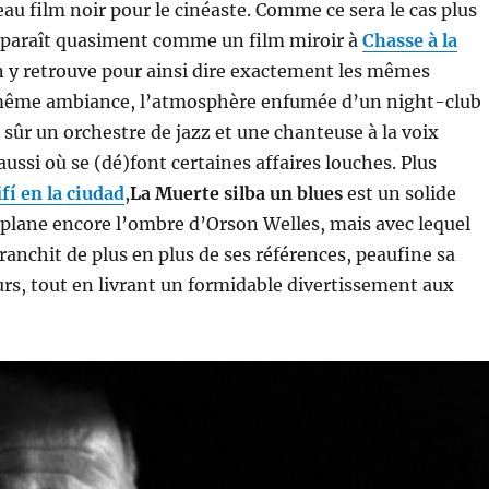
au film noir pour le cinéaste. Comme ce sera le cas plus
apparaît quasiment comme un film miroir à
Chasse à la
n y retrouve pour ainsi dire exactement les mêmes
 même ambiance, l’atmosphère enfumée d’un night-club
n sûr un orchestre de jazz et une chanteuse à la voix
ussi où se (dé)font certaines affaires louches. Plus
ifí en la ciudad
,
La Muerte silba un blues
est un solide
l plane encore l’ombre d’Orson Welles, mais avec lequel
franchit de plus en plus de ses références, peaufine sa
urs, tout en livrant un formidable divertissement aux