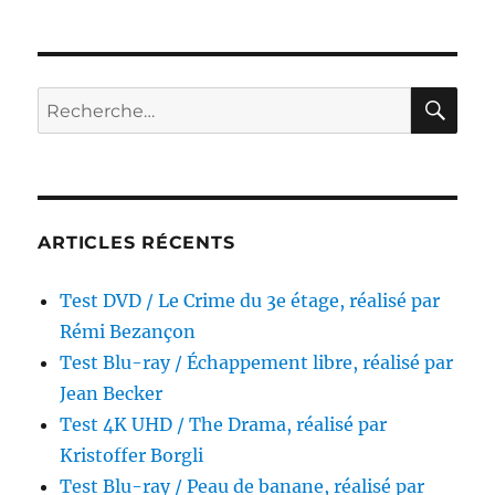
Test
Blu-
ray
/
Pelle
RE
Recherche
le
pour :
conquérant,
réalisé
par
Bille
August
ARTICLES RÉCENTS
Test DVD / Le Crime du 3e étage, réalisé par
Rémi Bezançon
Test Blu-ray / Échappement libre, réalisé par
Jean Becker
Test 4K UHD / The Drama, réalisé par
Kristoffer Borgli
Test Blu-ray / Peau de banane, réalisé par