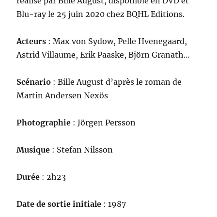
réalisé par Bille August, disponible en DVD et
Blu-ray le 25 juin 2020 chez BQHL Editions.
Acteurs
: Max von Sydow, Pelle Hvenegaard,
Astrid Villaume, Erik Paaske, Björn Granath…
Scénario
: Bille August d’après le roman de
Martin Andersen Nexös
Photographie
: Jörgen Persson
Musique
: Stefan Nilsson
Durée
: 2h23
Date de sortie initiale
: 1987