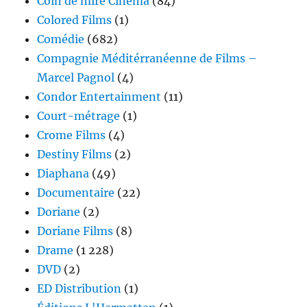
Coin de mire Cinéma
(84)
Colored Films
(1)
Comédie
(682)
Compagnie Méditérranéenne de Films –
Marcel Pagnol
(4)
Condor Entertainment
(11)
Court-métrage
(1)
Crome Films
(4)
Destiny Films
(2)
Diaphana
(49)
Documentaire
(22)
Doriane
(2)
Doriane Films
(8)
Drame
(1 228)
DVD
(2)
ED Distribution
(1)