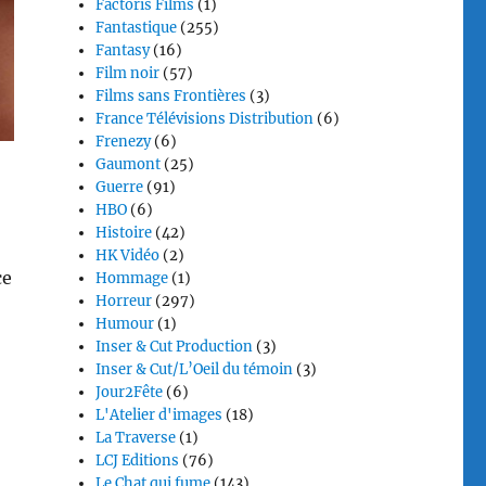
Factoris Films
(1)
Fantastique
(255)
Fantasy
(16)
Film noir
(57)
Films sans Frontières
(3)
France Télévisions Distribution
(6)
Frenezy
(6)
,
Gaumont
(25)
Guerre
(91)
HBO
(6)
Histoire
(42)
HK Vidéo
(2)
ce
Hommage
(1)
Horreur
(297)
Humour
(1)
Inser & Cut Production
(3)
Inser & Cut/L’Oeil du témoin
(3)
Jour2Fête
(6)
L'Atelier d'images
(18)
La Traverse
(1)
LCJ Editions
(76)
Le Chat qui fume
(143)