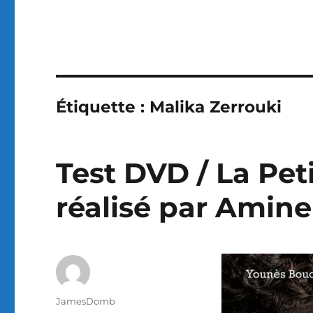
Étiquette :
Malika Zerrouki
Test DVD / La Pet
réalisé par Amine
Auteur
JamesDomb