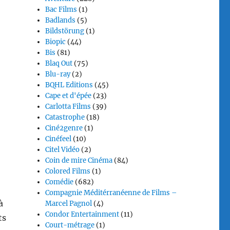
Bac Films
(1)
Badlands
(5)
Bildstörung
(1)
Biopic
(44)
Bis
(81)
Blaq Out
(75)
Blu-ray
(2)
BQHL Editions
(45)
Cape et d'épée
(23)
Carlotta Films
(39)
Catastrophe
(18)
Ciné2genre
(1)
Cinéfeel
(10)
Citel Vidéo
(2)
Coin de mire Cinéma
(84)
Colored Films
(1)
Comédie
(682)
Compagnie Méditérranéenne de Films –
à
Marcel Pagnol
(4)
Condor Entertainment
(11)
ts
Court-métrage
(1)