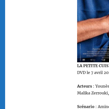
Mehdi,
réalisé
par
Amine
Adjina
LA PETITE CUI
DVD le 7 avril 2
Acteurs
: Younès
Malika Zerrouki
Scénario
: Amin