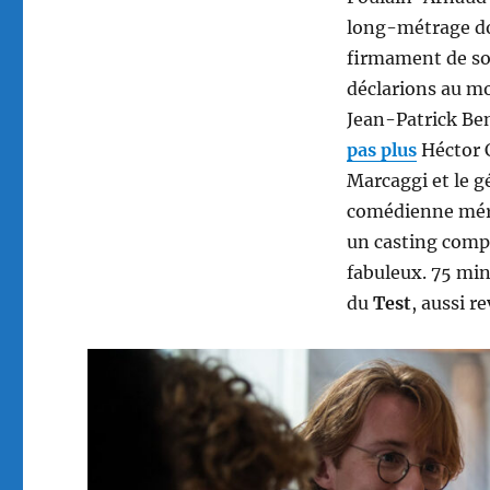
long-métrage do
firmament de so
déclarions au mo
Jean-Patrick Ben
pas plus
Héctor C
Marcaggi et le g
comédienne mérit
un casting comp
fabuleux. 75 mi
du
Test
, aussi r