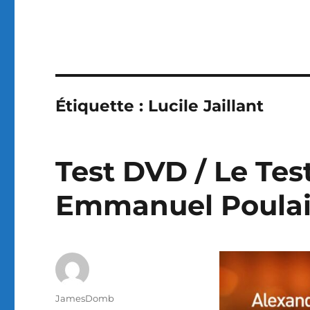
Étiquette :
Lucile Jaillant
Test DVD / Le Test
Emmanuel Poula
Auteur
JamesDomb