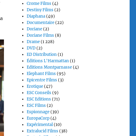
s
Crome Films
(4)
Destiny Films
(2)
Diaphana
(49)
la
Documentaire
(22)
Doriane
(2)
Doriane Films
(8)
Drame
(1 228)
DVD
(2)
ED Distribution
(1)
Éditions L'Harmattan
(1)
Editions Montparnasse
(4)
Elephant Films
(95)
Epicentre Films
(3)
Erotique
(47)
ESC Conseils
(9)
ESC Editions
(71)
ESC Films
(2)
Espionnage
(39)
EuropaCorp
(4)
Expérimental
(10)
Extralucid Films
(38)