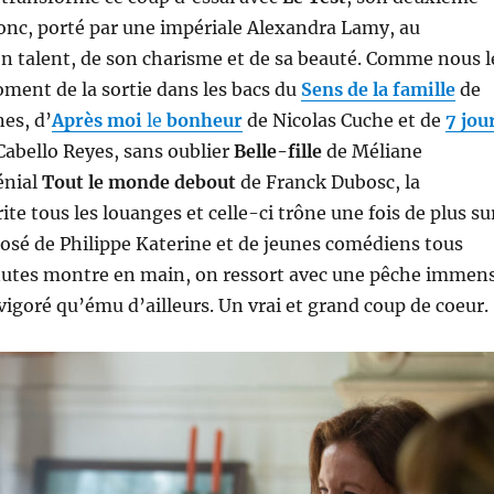
nc, porté par une impériale Alexandra Lamy, au
n talent, de son charisme et de sa beauté. Comme nous l
ment de la sortie dans les bacs du
Sens de la famille
de
es, d’
Après moi
le
bonheur
de Nicolas Cuche et de
7 jou
abello Reyes, sans oublier
Belle-fille
de Méliane
énial
Tout le monde debout
de Franck Dubosc, la
e tous les louanges et celle-ci trône une fois de plus su
osé de Philippe Katerine et de jeunes comédiens tous
nutes montre en main, on ressort avec une pêche immen
evigoré qu’ému d’ailleurs. Un vrai et grand coup de coeur.