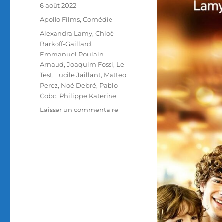
Publié
6 août 2022
le
Catégories
Apollo Films
,
Comédie
Étiquettes
Alexandra Lamy
,
Chloé
Barkoff-Gaillard
,
Emmanuel Poulain-
Arnaud
,
Joaquim Fossi
,
Le
Test
,
Lucile Jaillant
,
Matteo
Perez
,
Noé Debré
,
Pablo
Cobo
,
Philippe Katerine
sur
Laisser un commentaire
Test
DVD
/
Le
Test,
réalisé
par
Emmanuel
Poulain-
Arnaud