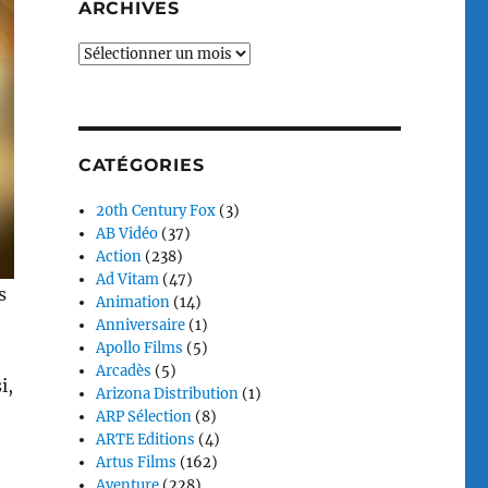
ARCHIVES
Archives
CATÉGORIES
20th Century Fox
(3)
AB Vidéo
(37)
Action
(238)
Ad Vitam
(47)
s
Animation
(14)
Anniversaire
(1)
Apollo Films
(5)
Arcadès
(5)
i,
Arizona Distribution
(1)
ARP Sélection
(8)
ARTE Editions
(4)
Artus Films
(162)
Aventure
(228)