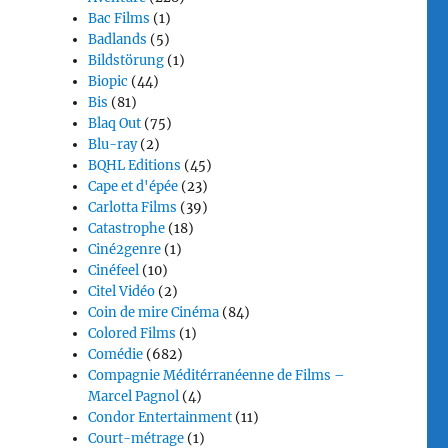
Bac Films
(1)
Badlands
(5)
Bildstörung
(1)
Biopic
(44)
Bis
(81)
Blaq Out
(75)
Blu-ray
(2)
BQHL Editions
(45)
Cape et d'épée
(23)
Carlotta Films
(39)
Catastrophe
(18)
Ciné2genre
(1)
Cinéfeel
(10)
Citel Vidéo
(2)
Coin de mire Cinéma
(84)
Colored Films
(1)
Comédie
(682)
Compagnie Méditérranéenne de Films –
Marcel Pagnol
(4)
Condor Entertainment
(11)
Court-métrage
(1)