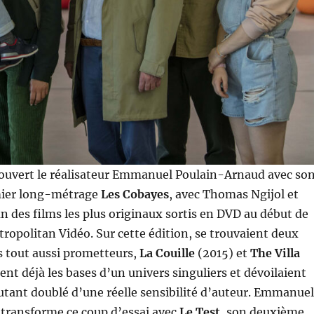
ouvert le réalisateur Emmanuel Poulain-Arnaud avec so
mier long-métrage
Les Cobayes
, avec Thomas Ngijol et
n des films les plus originaux sortis en DVD au début de
ropolitan Vidéo. Sur cette édition, se trouvaient deux
 tout aussi prometteurs,
La Couille
(2015) et
The Villa
ent déjà les bases d’un univers singuliers et dévoilaient
tant doublé d’une réelle sensibilité d’auteur. Emmanuel
transforme ce coup d’essai avec
Le Test
, son deuxième