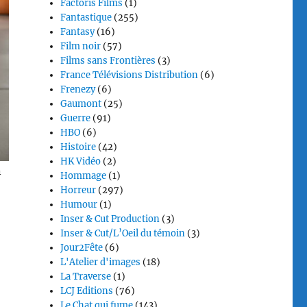
Factoris Films
(1)
Fantastique
(255)
Fantasy
(16)
Film noir
(57)
Films sans Frontières
(3)
France Télévisions Distribution
(6)
Frenezy
(6)
Gaumont
(25)
Guerre
(91)
HBO
(6)
Histoire
(42)
HK Vidéo
(2)
n
Hommage
(1)
Horreur
(297)
Humour
(1)
Inser & Cut Production
(3)
Inser & Cut/L’Oeil du témoin
(3)
Jour2Fête
(6)
L'Atelier d'images
(18)
La Traverse
(1)
LCJ Editions
(76)
Le Chat qui fume
(143)