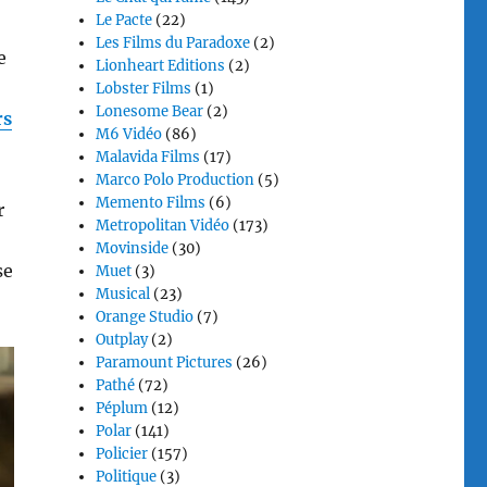
Le Pacte
(22)
Les Films du Paradoxe
(2)
e
Lionheart Editions
(2)
Lobster Films
(1)
Lonesome Bear
(2)
rs
M6 Vidéo
(86)
Malavida Films
(17)
Marco Polo Production
(5)
Memento Films
(6)
r
Metropolitan Vidéo
(173)
Movinside
(30)
se
Muet
(3)
Musical
(23)
Orange Studio
(7)
Outplay
(2)
Paramount Pictures
(26)
Pathé
(72)
Péplum
(12)
Polar
(141)
Policier
(157)
Politique
(3)