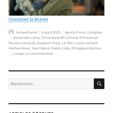
de « Test DVD / Le Test, réalis
Continuer la lecture
Auteur
Publié
Catégories
JamesDomb
6 août 2022
Apollo Films
,
Comédie
le
Étiquettes
Alexandra Lamy
,
Chloé Barkoff-Gaillard
,
Emmanuel
Poulain-Arnaud
,
Joaquim Fossi
,
Le Test
,
Lucile Jaillant
,
Matteo Perez
,
Noé Debré
,
Pablo Cobo
,
Philippe Katerine
sur
Laisser un commentaire
Test
DVD
/
Le
Test,
RE
Recherche
réalisé
pour :
par
Emmanuel
Poulain-
Arnaud