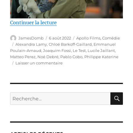
de « Test DVD / Le Test, réalis
Continuer la lecture
Auteur
Publié
Catégories
JamesDomb
6 août 2022
Apollo Films
,
Comédie
le
Étiquettes
Alexandra Lamy
,
Chloé Barkoff-Gaillard
,
Emmanuel
Poulain-Arnaud
,
Joaquim Fossi
,
Le Test
,
Lucile Jaillant
,
Matteo Perez
,
Noé Debré
,
Pablo Cobo
,
Philippe Katerine
sur
Laisser un commentaire
Test
DVD
/
Le
Test,
RE
Recherche
réalisé
pour :
par
Emmanuel
Poulain-
Arnaud