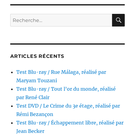
UHD
/
Le
RE
Recherche
Vieux
pour :
fusil,
réalisé
par
Robert
Enrico
ARTICLES RÉCENTS
Test Blu-ray / Rue Málaga, réalisé par
Maryam Touzani
Test Blu-ray / Tout l’or du monde, réalisé
par René Clair
Test DVD / Le Crime du 3e étage, réalisé par
Rémi Bezançon
Test Blu-ray / Échappement libre, réalisé par
Jean Becker