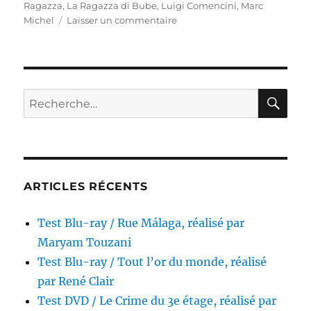
Ragazza
,
La Ragazza di Bube
,
Luigi Comencini
,
Marc
sur
Michel
Laisser un commentaire
Test
Blu-
ray
/
La
RE
Recherche
Ragazza,
pour :
réalisé
par
Luigi
Comencini
ARTICLES RÉCENTS
Test Blu-ray / Rue Málaga, réalisé par
Maryam Touzani
Test Blu-ray / Tout l’or du monde, réalisé
par René Clair
Test DVD / Le Crime du 3e étage, réalisé par