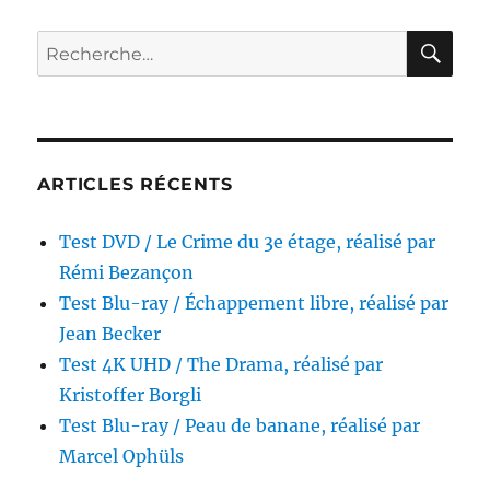
/
Un
RE
Recherche
pyjama
pour :
pour
deux,
réalisé
par
Delbert
ARTICLES RÉCENTS
Mann
Test DVD / Le Crime du 3e étage, réalisé par
Rémi Bezançon
Test Blu-ray / Échappement libre, réalisé par
Jean Becker
Test 4K UHD / The Drama, réalisé par
Kristoffer Borgli
Test Blu-ray / Peau de banane, réalisé par
Marcel Ophüls