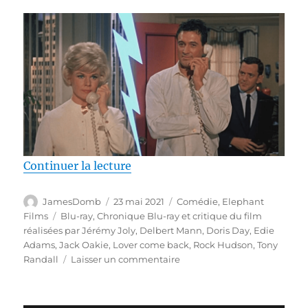
de « Test Blu-ray / Un pyjama p
Continuer la lecture
Auteur
Publié
Catégories
JamesDomb
23 mai 2021
Comédie
,
Elephant
le
Étiquettes
Films
Blu-ray
,
Chronique Blu-ray et critique du film
réalisées par Jérémy Joly
,
Delbert Mann
,
Doris Day
,
Edie
Adams
,
Jack Oakie
,
Lover come back
,
Rock Hudson
,
Tony
sur
Randall
Laisser un commentaire
Test
Blu-
ray