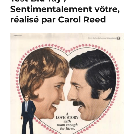
Marie
Sentimentalement vôtre,
Stuart,
réalisé par Carol Reed
Reine
d’Écosse,
réalisé
par
Charles
Jarrott