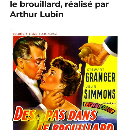
le brouillard, réalisé par
vôtre,
Arthur Lubin
réalisé
par
Carol
Reed