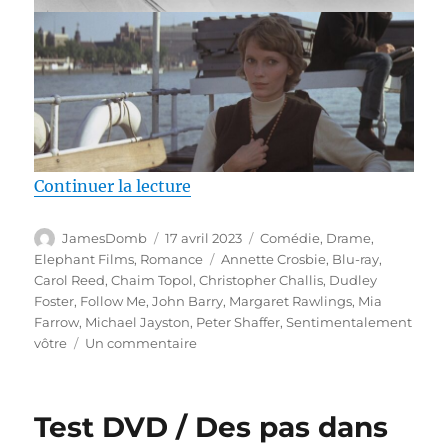
de « Test Blu-ray / Sentimentale
Continuer la lecture
Auteur
Publié
Catégories
JamesDomb
17 avril 2023
Comédie
,
Drame
,
le
Étiquettes
Elephant Films
,
Romance
Annette Crosbie
,
Blu-ray
,
Carol Reed
,
Chaim Topol
,
Christopher Challis
,
Dudley
Foster
,
Follow Me
,
John Barry
,
Margaret Rawlings
,
Mia
Farrow
,
Michael Jayston
,
Peter Shaffer
,
Sentimentalement
sur
vôtre
Un commentaire
Test
Blu-
ray
Test DVD / Des pas dans
/
Sentimentalement