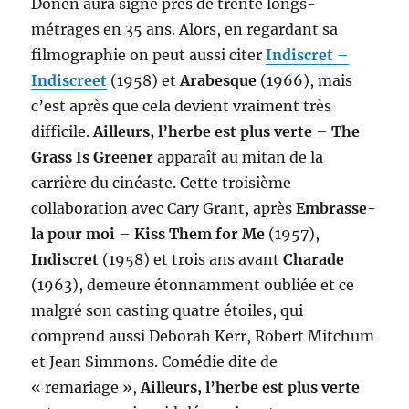
Donen aura signé près de trente longs-
métrages en 35 ans. Alors, en regardant sa
filmographie on peut aussi citer
Indiscret
–
Indiscreet
(1958) et
Arabesque
(1966), mais
c’est après que cela devient vraiment très
difficile.
Ailleurs, l’herbe est plus verte
–
The
Grass Is Greener
apparaît au mitan de la
carrière du cinéaste. Cette troisième
collaboration avec Cary Grant, après
Embrasse-
la pour moi
–
Kiss Them for Me
(1957),
Indiscret
(1958) et trois ans avant
Charade
(1963), demeure étonnamment oubliée et ce
malgré son casting quatre étoiles, qui
comprend aussi Deborah Kerr, Robert Mitchum
et Jean Simmons. Comédie dite de
« remariage »,
Ailleurs, l’herbe est plus verte