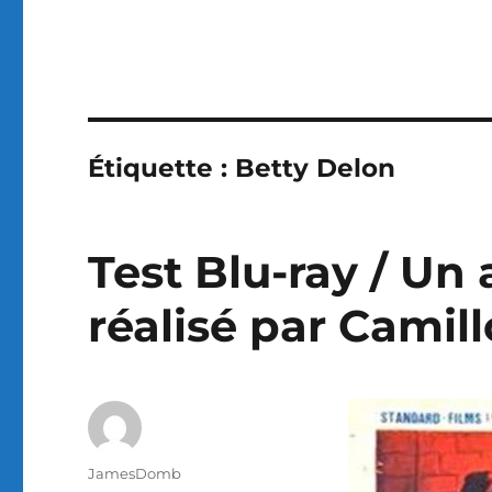
Étiquette :
Betty Delon
Test Blu-ray / Un
réalisé par Camil
Auteur
JamesDomb