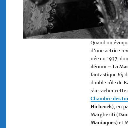
Quand on évoque
d’une actrice re
née en 1937, don
démon
–
La Mas
fantastique
Vij
de
double rôle de K
s’arracher cett
Chambre des to
Hichcock
), en p
Margheriti (
Dan
Maniaques
) et 