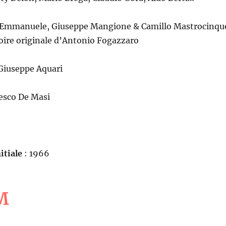
i Emmanuele, Giuseppe Mangione & Camillo Mastrocinqu
oire originale d’Antonio Fogazzaro
Giuseppe Aquari
esco De Masi
itiale
: 1966
M