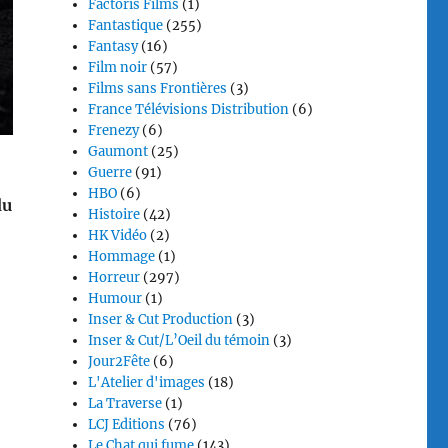
Factoris Films
(1)
Fantastique
(255)
Fantasy
(16)
Film noir
(57)
Films sans Frontières
(3)
France Télévisions Distribution
(6)
Frenezy
(6)
Gaumont
(25)
Guerre
(91)
HBO
(6)
du
Histoire
(42)
HK Vidéo
(2)
Hommage
(1)
Horreur
(297)
Humour
(1)
Inser & Cut Production
(3)
Inser & Cut/L’Oeil du témoin
(3)
Jour2Fête
(6)
L'Atelier d'images
(18)
La Traverse
(1)
LCJ Editions
(76)
Le Chat qui fume
(143)