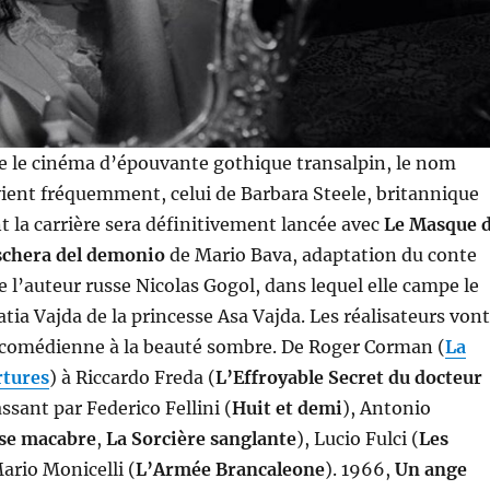
 le cinéma d’épouvante gothique transalpin, le nom
vient fréquemment, celui de Barbara Steele, britannique
t la carrière sera définitivement lancée avec
Le Masque 
chera del demonio
de Mario Bava, adaptation du conte
 l’auteur russe Nicolas Gogol, dans lequel elle campe le
atia Vajda de la princesse Asa Vajda. Les réalisateurs vont
e comédienne à la beauté sombre. De Roger Corman (
La
rtures
) à Riccardo Freda (
L’Effroyable Secret du docteur
assant par Federico Fellini (
Huit et demi
), Antonio
se macabre
,
La Sorcière sanglante
), Lucio Fulci (
Les
Mario Monicelli (
L’Armée Brancaleone
). 1966,
Un ange