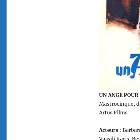
par
Camillo
Mastrocinque
UN ANGE POUR S
Mastrocinque, d
Artus Films.
Acteurs
: Barbar
Vassili Karis, B