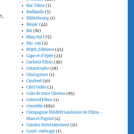
Bac Films
(1)
Badlands
(5)
e,
Bildstörung
(1)
Biopic
(44)
Bis
(81)
Blaq Out
(75)
Blu-ray
(2)
BQHL Editions
(45)
Cape et d'épée
(23)
Carlotta Films
(39)
Catastrophe
(18)
Ciné2genre
(1)
Cinéfeel
(10)
Citel Vidéo
(2)
Coin de mire Cinéma
(85)
Colored Films
(1)
Comédie
(682)
Compagnie Méditérranéenne de Films –
Marcel Pagnol
(4)
Condor Entertainment
(11)
Court-métrage
(1)