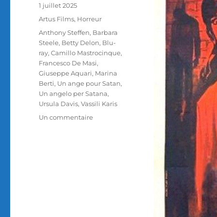
Publié
1 juillet 2025
le
Catégories
Artus Films
,
Horreur
Étiquettes
Anthony Steffen
,
Barbara
Steele
,
Betty Delon
,
Blu-
ray
,
Camillo Mastrocinque
,
Francesco De Masi
,
Giuseppe Aquari
,
Marina
Berti
,
Un ange pour Satan
,
Un angelo per Satana
,
Ursula Davis
,
Vassili Karis
sur
Un commentaire
Test
Blu-
ray
/
Un
ange
pour
Satan,
réalisé