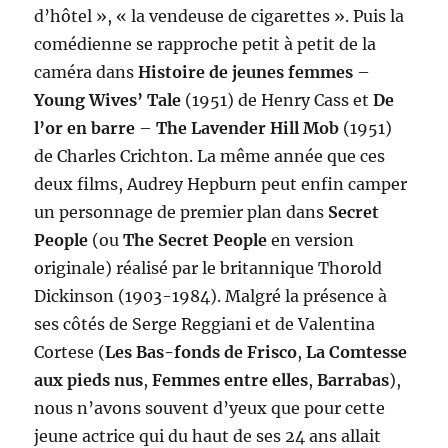
d’hôtel », « la vendeuse de cigarettes ». Puis la
comédienne se rapproche petit à petit de la
caméra dans
Histoire de jeunes femmes
–
Young Wives’ Tale
(1951) de Henry Cass et
De
l’or en barre
–
The Lavender Hill Mob
(1951)
de Charles Crichton. La même année que ces
deux films, Audrey Hepburn peut enfin camper
un personnage de premier plan dans
Secret
People
(ou
The Secret People
en version
originale) réalisé par le britannique Thorold
Dickinson (1903-1984). Malgré la présence à
ses côtés de Serge Reggiani et de Valentina
Cortese (
Les Bas-fonds de Frisco
,
La Comtesse
aux pieds nus
,
Femmes entre elles
,
Barrabas
),
nous n’avons souvent d’yeux que pour cette
jeune actrice qui du haut de ses 24 ans allait