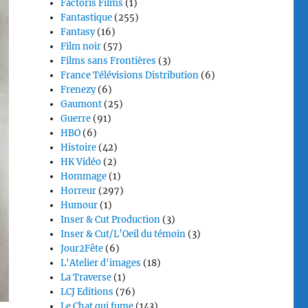
Factoris Films
(1)
Fantastique
(255)
Fantasy
(16)
Film noir
(57)
Films sans Frontières
(3)
France Télévisions Distribution
(6)
Frenezy
(6)
Gaumont
(25)
Guerre
(91)
HBO
(6)
Histoire
(42)
HK Vidéo
(2)
Hommage
(1)
Horreur
(297)
Humour
(1)
Inser & Cut Production
(3)
Inser & Cut/L’Oeil du témoin
(3)
Jour2Fête
(6)
L'Atelier d'images
(18)
La Traverse
(1)
LCJ Editions
(76)
Le Chat qui fume
(143)