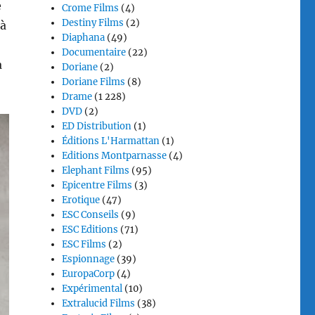
e
Crome Films
(4)
Destiny Films
(2)
 à
Diaphana
(49)
Documentaire
(22)
a
Doriane
(2)
Doriane Films
(8)
Drame
(1 228)
DVD
(2)
ED Distribution
(1)
Éditions L'Harmattan
(1)
Editions Montparnasse
(4)
Elephant Films
(95)
Epicentre Films
(3)
Erotique
(47)
ESC Conseils
(9)
ESC Editions
(71)
ESC Films
(2)
Espionnage
(39)
EuropaCorp
(4)
Expérimental
(10)
Extralucid Films
(38)