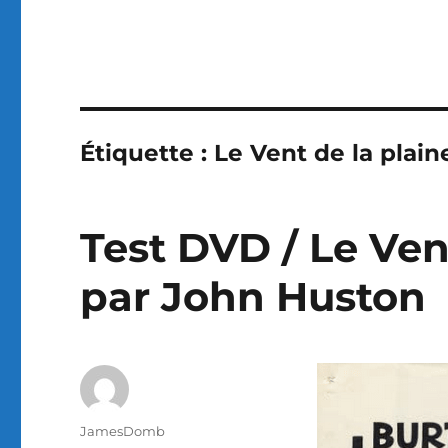
Étiquette :
Le Vent de la plain
Test DVD / Le Vent
par John Huston
Auteur
JamesDomb