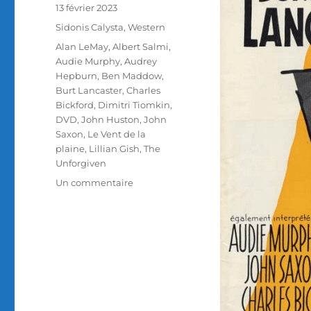
Publié
13 février 2023
le
Catégories
Sidonis Calysta
,
Western
Étiquettes
Alan LeMay
,
Albert Salmi
,
Audie Murphy
,
Audrey
Hepburn
,
Ben Maddow
,
Burt Lancaster
,
Charles
Bickford
,
Dimitri Tiomkin
,
DVD
,
John Huston
,
John
Saxon
,
Le Vent de la
plaine
,
Lillian Gish
,
The
Unforgiven
sur
Un commentaire
Test
DVD
/
Le
Vent
de
la
plaine,