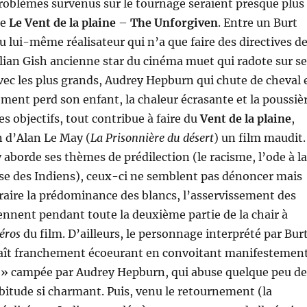
oblèmes survenus sur le tournage seraient presque plus
ue
Le Vent de la plaine
–
The Unforgiven
. Entre un Burt
 lui-même réalisateur qui n’a que faire des directives d
lian Gish ancienne star du cinéma muet qui radote sur se
vec les plus grands, Audrey Hepburn qui chute de cheval 
ent perd son enfant, la chaleur écrasante et la poussiè
es objectifs, tout contribue à faire du
Vent de la plaine
,
 d’Alan Le May (
La Prisonnière du désert
) un film maudit.
 aborde ses thèmes de prédilection (le racisme, l’ode à la
use des Indiens), ceux-ci ne semblent pas dénoncer mais
raire la prédominance des blancs, l’asservissement des
ennent pendant toute la deuxième partie de la chair à
éros
du film. D’ailleurs, le personnage interprété par Bur
aît franchement écoeurant en convoitant manifestemen
r » campée par Audrey Hepburn, qui abuse quelque peu de
bitude si charmant. Puis, venu le retournement (la