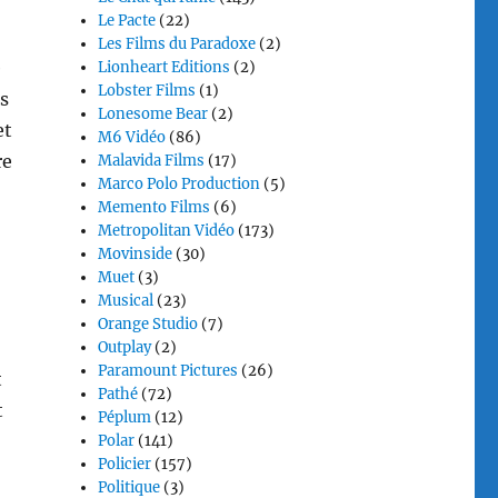
Le Pacte
(22)
Les Films du Paradoxe
(2)
e
Lionheart Editions
(2)
Lobster Films
(1)
s
Lonesome Bear
(2)
et
M6 Vidéo
(86)
re
Malavida Films
(17)
Marco Polo Production
(5)
Memento Films
(6)
Metropolitan Vidéo
(173)
Movinside
(30)
Muet
(3)
Musical
(23)
Orange Studio
(7)
Outplay
(2)
Paramount Pictures
(26)
t
Pathé
(72)
t
Péplum
(12)
Polar
(141)
Policier
(157)
Politique
(3)