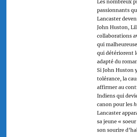
Les nombreux pr
passionnants q
Lancaster devenu
John Huston, Lil
collaborations a
qui malheureusem
qui détériorent l
adapté du roman
Si John Huston y
tolérance, la ca
affirmer au cont
Indiens qui devi
canon pour les
h
Lancaster appar
sa jeune « soeu
son sourire d’ha