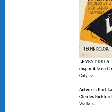
réalisé
par
John
Huston
LE VENT DE LA 
disponible en C
Calysta.
Acteurs :
Burt La
Charles Bickford
Walker…