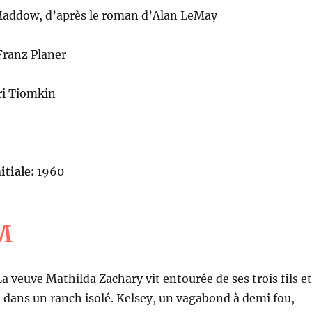
addow, d’après le roman d’Alan LeMay
ranz Planer
ri Tiomkin
itiale:
1960
M
La veuve Mathilda Zachary vit entourée de ses trois fils et
el dans un ranch isolé. Kelsey, un vagabond à demi fou,