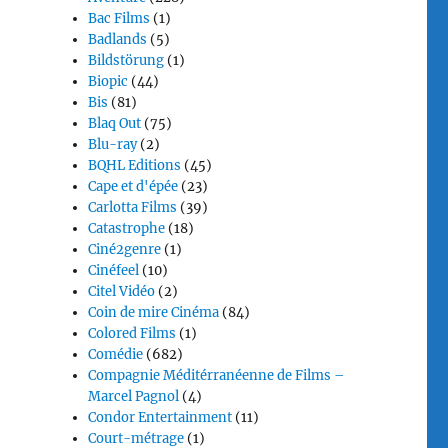
Bac Films
(1)
Badlands
(5)
Bildstörung
(1)
Biopic
(44)
Bis
(81)
Blaq Out
(75)
Blu-ray
(2)
BQHL Editions
(45)
Cape et d'épée
(23)
Carlotta Films
(39)
Catastrophe
(18)
Ciné2genre
(1)
Cinéfeel
(10)
Citel Vidéo
(2)
Coin de mire Cinéma
(84)
Colored Films
(1)
Comédie
(682)
Compagnie Méditérranéenne de Films –
Marcel Pagnol
(4)
Condor Entertainment
(11)
Court-métrage
(1)