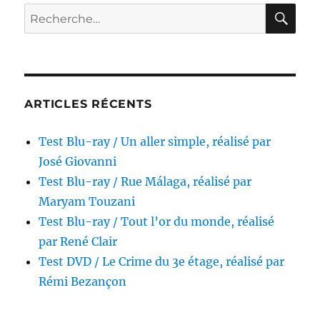
7
RE
Recherche
jours
pour :
en
juin,
réalisé
par
David
ARTICLES RÉCENTS
Aboucaya
Test Blu-ray / Un aller simple, réalisé par
José Giovanni
Test Blu-ray / Rue Málaga, réalisé par
Maryam Touzani
Test Blu-ray / Tout l’or du monde, réalisé
par René Clair
Test DVD / Le Crime du 3e étage, réalisé par
Rémi Bezançon