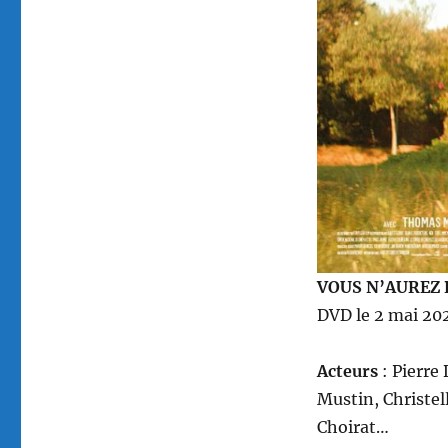
réalisé
par
Kilian
Riedhof
VOUS N’AUREZ 
DVD le 2 mai 202
Acteurs
: Pierre
Mustin, Christel
Choirat…