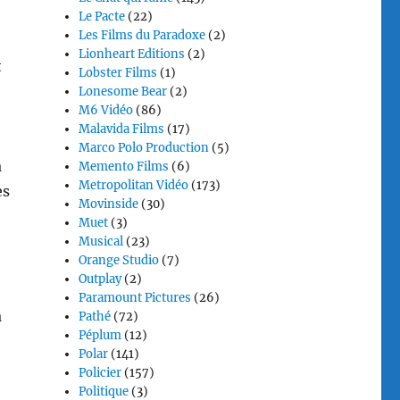
Le Pacte
(22)
Les Films du Paradoxe
(2)
Lionheart Editions
(2)
t
Lobster Films
(1)
Lonesome Bear
(2)
M6 Vidéo
(86)
Malavida Films
(17)
Marco Polo Production
(5)
a
Memento Films
(6)
Metropolitan Vidéo
(173)
es
Movinside
(30)
Muet
(3)
Musical
(23)
Orange Studio
(7)
Outplay
(2)
Paramount Pictures
(26)
à
Pathé
(72)
Péplum
(12)
Polar
(141)
Policier
(157)
Politique
(3)