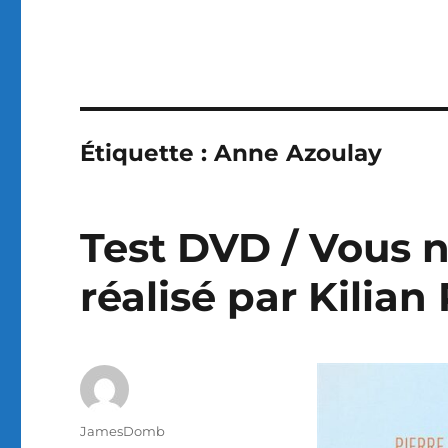
Étiquette :
Anne Azoulay
Test DVD / Vous n
réalisé par Kilian
Auteur
JamesDomb