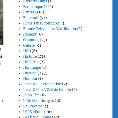
Factoris Films
(1)
Fantastique
(255)
Fantasy
(16)
Film noir
(57)
Films sans Frontières
(3)
France Télévisions Distribution
(6)
Frenezy
(6)
Gaumont
(25)
Guerre
(91)
a
HBO
(6)
ui
Histoire
(42)
HK Vidéo
(2)
u
Hommage
(1)
Horreur
(297)
Humour
(1)
Inser & Cut Production
(3)
Inser & Cut/L’Oeil du témoin
(3)
Jour2Fête
(6)
la
L'Atelier d'images
(18)
La Traverse
(1)
LCJ Editions
(76)
Le Chat qui fume
(143)