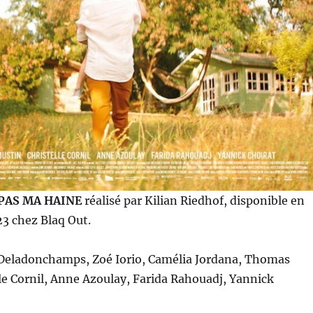
PAS MA HAINE
réalisé par Kilian Riedhof, disponible en
3 chez Blaq Out.
 Deladonchamps, Zoé Iorio, Camélia Jordana, Thomas
le Cornil, Anne Azoulay, Farida Rahouadj, Yannick