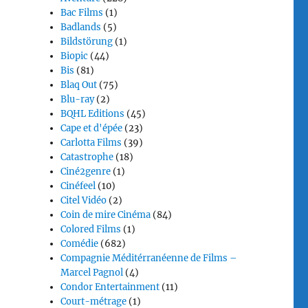
Bac Films
(1)
Badlands
(5)
Bildstörung
(1)
Biopic
(44)
Bis
(81)
Blaq Out
(75)
Blu-ray
(2)
BQHL Editions
(45)
Cape et d'épée
(23)
Carlotta Films
(39)
Catastrophe
(18)
Ciné2genre
(1)
Cinéfeel
(10)
Citel Vidéo
(2)
Coin de mire Cinéma
(84)
Colored Films
(1)
Comédie
(682)
Compagnie Méditérranéenne de Films –
Marcel Pagnol
(4)
Condor Entertainment
(11)
Court-métrage
(1)