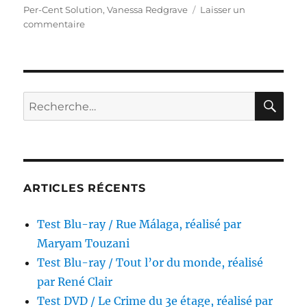
Per-Cent Solution
,
Vanessa Redgrave
Laisser un
sur
commentaire
Test
Blu-
ray
/
Sherlock
RE
Recherche
Holmes
pour :
attaque
l’Orient-
Express,
réalisé
par
ARTICLES RÉCENTS
Herbert
Ross
Test Blu-ray / Rue Málaga, réalisé par
Maryam Touzani
Test Blu-ray / Tout l’or du monde, réalisé
par René Clair
Test DVD / Le Crime du 3e étage, réalisé par