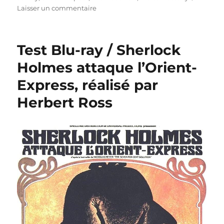
sur
Laisser un commentaire
Test
Blu-
ray
Test Blu-ray / Sherlock
/
Les
Holmes attaque l’Orient-
Imposteurs,
Express, réalisé par
réalisé
par
Herbert Ross
Nicholas
Meyer