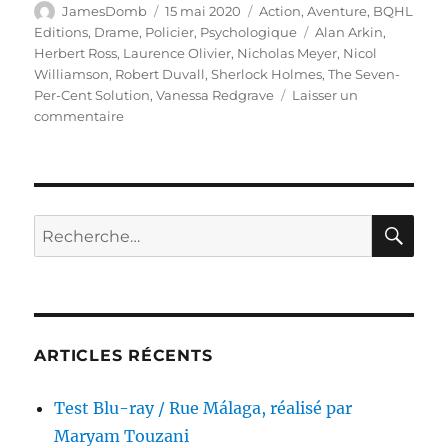
Auteur
Publié
Catégories
JamesDomb
15 mai 2020
Action
,
Aventure
,
BQHL
le
Étiquettes
Editions
,
Drame
,
Policier
,
Psychologique
Alan Arkin
,
Herbert Ross
,
Laurence Olivier
,
Nicholas Meyer
,
Nicol
Williamson
,
Robert Duvall
,
Sherlock Holmes
,
The Seven-
Per-Cent Solution
,
Vanessa Redgrave
Laisser un
sur
commentaire
Test
Blu-
ray
/
Sherlock
RE
Recherche
Holmes
pour :
attaque
l’Orient-
Express,
réalisé
par
ARTICLES RÉCENTS
Herbert
Ross
Test Blu-ray / Rue Málaga, réalisé par
Maryam Touzani