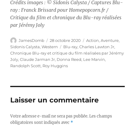
Crédits images : © Sidonis Calysta / Captures Blu-
ray : Franck Brissard pour Homepopcorn.fr /
Critique du film et chronique du Blu-ray réalisées
par Jérémy Joly
Auteur
Publié
Catégories
JamesDomb
28 octobre 2020
Action
,
Aventure
,
le
Étiquettes
Sidonis Calysta
,
Western
Blu-ray
,
Charles Lawton Jr
,
Chronique Blu-ray et critique du film réalisées par Jérémy
Joly
,
Claude Jarman Jr
,
Donna Reed
,
Lee Marvin
,
Randolph Scott
,
Roy Huggins
Laisser un commentaire
Votre adresse e-mail ne sera pas publiée.
Les champs
obligatoires sont indiqués avec
*