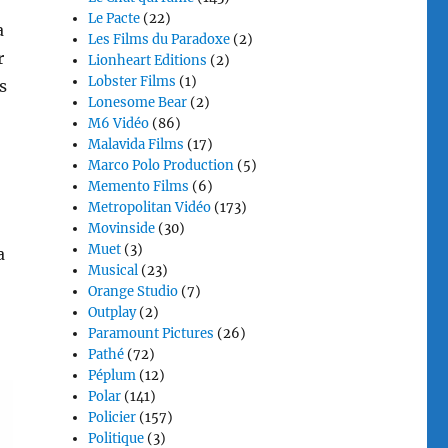
Le Pacte
(22)
a
Les Films du Paradoxe
(2)
r
Lionheart Editions
(2)
Lobster Films
(1)
s
Lonesome Bear
(2)
M6 Vidéo
(86)
Malavida Films
(17)
Marco Polo Production
(5)
Memento Films
(6)
Metropolitan Vidéo
(173)
Movinside
(30)
Muet
(3)
a
Musical
(23)
Orange Studio
(7)
Outplay
(2)
Paramount Pictures
(26)
Pathé
(72)
Péplum
(12)
Polar
(141)
Policier
(157)
Politique
(3)