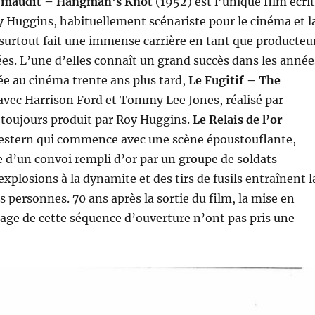
or maudit – Hangman’s Knot
(1952) est l’unique film écrit
oy Huggins, habituellement scénariste pour le cinéma et l
a surtout fait une immense carrière en tant que producteu
sées. L’une d’elles connaît un grand succès dans les année
ée au cinéma trente ans plus tard,
Le Fugitif – The
avec Harrison Ford et Tommy Lee Jones, réalisé par
 toujours produit par Roy Huggins.
Le Relais de l’or
estern qui commence avec une scène époustouflante,
ue d’un convoi rempli d’or par un groupe de soldats
xplosions à la dynamite et des tirs de fusils entraînent l
s personnes. 70 ans après la sortie du film, la mise en
age de cette séquence d’ouverture n’ont pas pris une