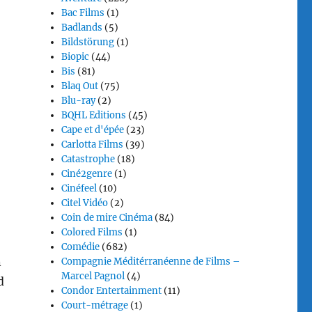
Bac Films
(1)
Badlands
(5)
Bildstörung
(1)
Biopic
(44)
Bis
(81)
Blaq Out
(75)
Blu-ray
(2)
BQHL Editions
(45)
Cape et d'épée
(23)
Carlotta Films
(39)
Catastrophe
(18)
Ciné2genre
(1)
Cinéfeel
(10)
Citel Vidéo
(2)
Coin de mire Cinéma
(84)
Colored Films
(1)
Comédie
(682)
n
Compagnie Méditérranéenne de Films –
Marcel Pagnol
(4)
d
Condor Entertainment
(11)
Court-métrage
(1)