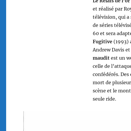
Le Relais de l’
et réalisé par R
télévision, qui 
de séries télévi
60 et sera adapt
Fugitive
(1993) 
Andrew Davis et
maudit
est un w
celle de l’attaq
confédérés. Des e
mort de plusieur
scène et le mont
seule ride.