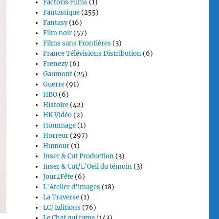
Factoris Films
(1)
Fantastique
(255)
Fantasy
(16)
Film noir
(57)
Films sans Frontières
(3)
France Télévisions Distribution
(6)
Frenezy
(6)
Gaumont
(25)
Guerre
(91)
HBO
(6)
Histoire
(42)
HK Vidéo
(2)
Hommage
(1)
Horreur
(297)
Humour
(1)
Inser & Cut Production
(3)
Inser & Cut/L’Oeil du témoin
(3)
Jour2Fête
(6)
L'Atelier d'images
(18)
La Traverse
(1)
LCJ Editions
(76)
Le Chat qui fume
(143)