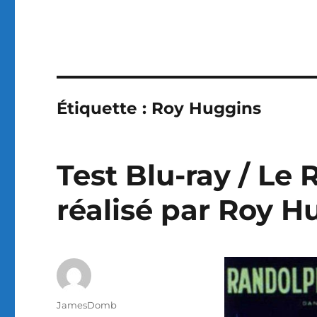
Étiquette :
Roy Huggins
Test Blu-ray / Le 
réalisé par Roy H
Auteur
JamesDomb