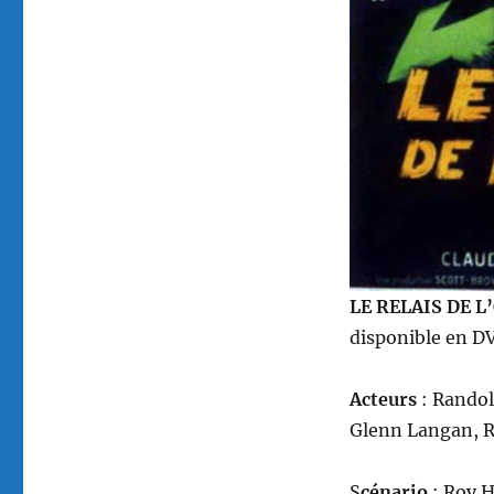
réalisé
par
Roy
Huggins
LE RELAIS DE 
disponible en DV
Acteurs
: Randol
Glenn Langan, R
S
cénario
: Roy 