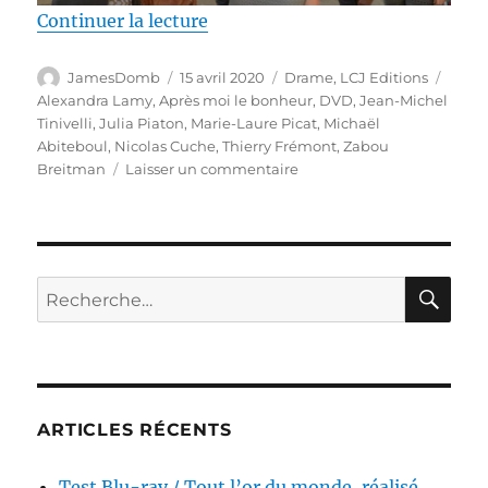
de « Test DVD / Après moi le bon
Continuer la lecture
Auteur
Publié
Catégories
Étiqu
JamesDomb
15 avril 2020
Drame
,
LCJ Editions
le
Alexandra Lamy
,
Après moi le bonheur
,
DVD
,
Jean-Michel
Tinivelli
,
Julia Piaton
,
Marie-Laure Picat
,
Michaël
Abiteboul
,
Nicolas Cuche
,
Thierry Frémont
,
Zabou
sur
Breitman
Laisser un commentaire
Test
DVD
/
Après
moi
RE
Recherche
le
pour :
bonheur,
réalisé
par
Nicolas
Cuche
ARTICLES RÉCENTS
Test Blu-ray / Tout l’or du monde, réalisé