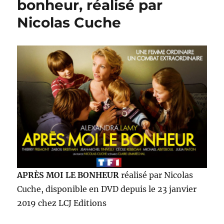
bonheur, réalisé par
les
Nicolas Cuche
dieux
du
ciel,
réalisé
par
Quarxx
APRÈS MOI LE BONHEUR
réalisé par Nicolas
Cuche, disponible en DVD depuis le 23 janvier
2019 chez LCJ Editions