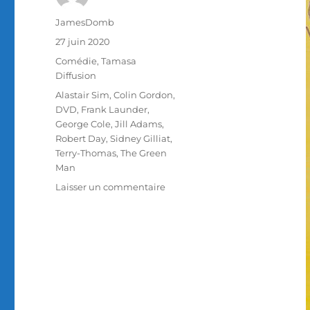
Auteur
JamesDomb
Publié
27 juin 2020
le
Catégories
Comédie
,
Tamasa
Diffusion
Étiquettes
Alastair Sim
,
Colin Gordon
,
DVD
,
Frank Launder
,
George Cole
,
Jill Adams
,
Robert Day
,
Sidney Gilliat
,
Terry-Thomas
,
The Green
Man
sur
Laisser un commentaire
Test
DVD
/
Une
bombe
pas
comme
les