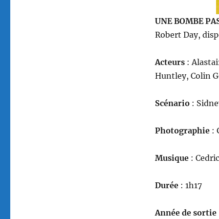
autres
–
UNE BOMBE PAS
The
Robert Day, dis
Green
Man,
réalisé
Acteurs
: Alasta
par
Huntley, Colin 
Robert
Day
Scénario
: Sidne
Photographie
: 
Musique
: Cedri
Durée
: 1h17
Année de sortie