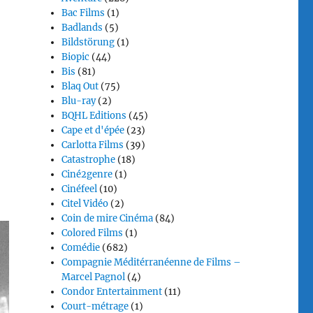
Bac Films
(1)
Badlands
(5)
Bildstörung
(1)
Biopic
(44)
Bis
(81)
Blaq Out
(75)
Blu-ray
(2)
BQHL Editions
(45)
Cape et d'épée
(23)
Carlotta Films
(39)
Catastrophe
(18)
Ciné2genre
(1)
Cinéfeel
(10)
Citel Vidéo
(2)
Coin de mire Cinéma
(84)
Colored Films
(1)
Comédie
(682)
Compagnie Méditérranéenne de Films –
Marcel Pagnol
(4)
Condor Entertainment
(11)
Court-métrage
(1)