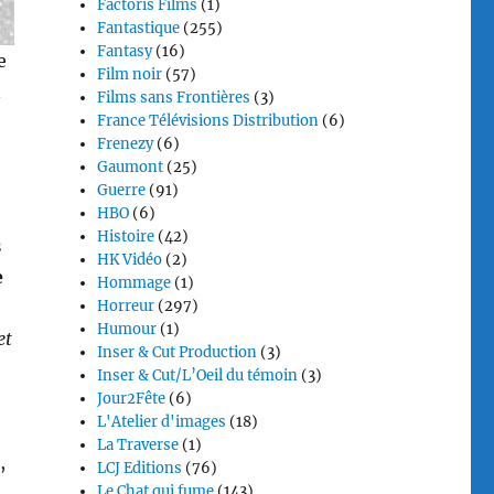
Factoris Films
(1)
Fantastique
(255)
Fantasy
(16)
e
Film noir
(57)
n
Films sans Frontières
(3)
France Télévisions Distribution
(6)
Frenezy
(6)
Gaumont
(25)
Guerre
(91)
HBO
(6)
Histoire
(42)
s
HK Vidéo
(2)
e
Hommage
(1)
Horreur
(297)
Humour
(1)
et
Inser & Cut Production
(3)
Inser & Cut/L’Oeil du témoin
(3)
Jour2Fête
(6)
L'Atelier d'images
(18)
La Traverse
(1)
,
LCJ Editions
(76)
Le Chat qui fume
(143)