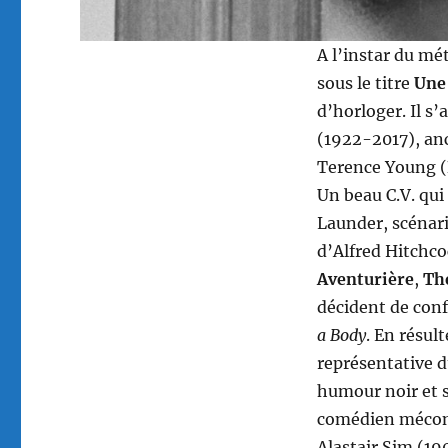
A l’instar du mé
sous le titre
Une
d’horloger. Il s
(1922-2017), a
Terence Young (
Un beau C.V. qui 
Launder, scénari
d’Alfred Hitchco
Aventurière
,
The
décident de conf
a Body
. En résul
représentative d
humour noir et s
comédien méconn
Alastair Sim (19