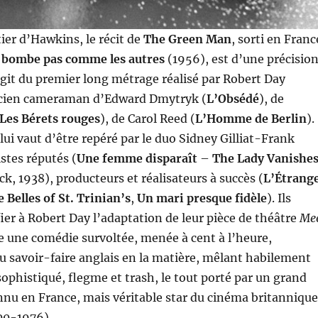
tier d’Hawkins, le récit de
The Green Man
, sorti en Franc
 bombe pas comme les autres
(1956), est d’une précisio
’agit du premier long métrage réalisé par Robert Day
ncien cameraman d’Edward Dmytryk (
L’Obsédé
), de
Les Bérets rouges
), de Carol Reed (
L’Homme de Berlin
).
lui vaut d’être repéré par le duo Sidney Gilliat-Frank
stes réputés (
Une femme disparaît
–
The Lady Vanishe
ck, 1938), producteurs et réalisateurs à succès (
L’Étrang
 Belles of St. Trinian’s
,
Un mari presque fidèle
). Ils
ier à Robert Day l’adaptation de leur pièce de théâtre
Me
te une comédie survoltée, menée à cent à l’heure,
u savoir-faire anglais en la matière, mêlant habilement
ophistiqué, flegme et trash, le tout porté par un grand
u en France, mais véritable star du cinéma britannique
00-1976).