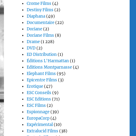
Crome Films
(4)
Destiny Films
(2)
Diaphana
(49)
Documentaire
(22)
Doriane
(2)
Doriane Films
(8)
Drame
(1 228)
DVD
(2)
ED Distribution
(1)
Éditions L'Harmattan
(1)
Editions Montparnasse
(4)
Elephant Films
(95)
Epicentre Films
(3)
Erotique
(47)
ESC Conseils
(9)
ESC Editions
(71)
ESC Films
(2)
Espionnage
(39)
EuropaCorp
(4)
Expérimental
(10)
Extralucid Films
(38)