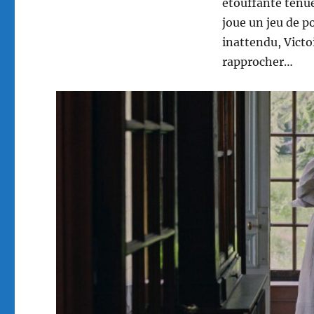
étouffante tenue
joue un jeu de po
inattendu, Victo
rapprocher…