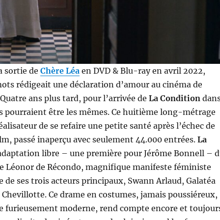
a sortie de
Chère Léa
en DVD & Blu-ray en avril 2022,
mots rédigeait une déclaration d’amour au cinéma de
Quatre ans plus tard, pour l’arrivée de
La Condition
dan
ts pourraient être les mêmes. Ce huitième long-métrage
alisateur de se refaire une petite santé après l’échec de
ilm, passé inaperçu avec seulement 44.000 entrées.
La
adaptation libre – une première pour Jérôme Bonnell – 
e Léonor de Récondo, magnifique manifeste féministe
ce de ses trois acteurs principaux, Swann Arlaud, Galatéa
e Chevillotte. Ce drame en costumes, jamais poussiéreux,
re furieusement moderne, rend compte encore et toujour