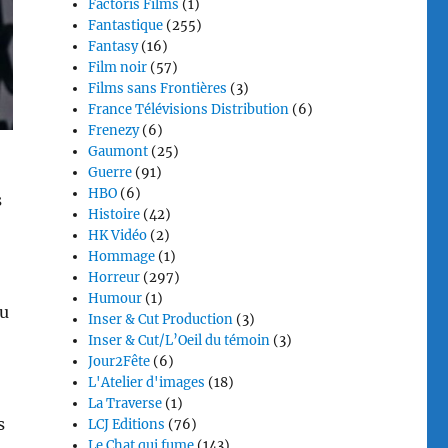
Factoris Films
(1)
Fantastique
(255)
Fantasy
(16)
Film noir
(57)
Films sans Frontières
(3)
France Télévisions Distribution
(6)
Frenezy
(6)
Gaumont
(25)
Guerre
(91)
HBO
(6)
s
Histoire
(42)
HK Vidéo
(2)
Hommage
(1)
Horreur
(297)
Humour
(1)
du
Inser & Cut Production
(3)
Inser & Cut/L’Oeil du témoin
(3)
Jour2Fête
(6)
L'Atelier d'images
(18)
La Traverse
(1)
s
LCJ Editions
(76)
Le Chat qui fume
(143)