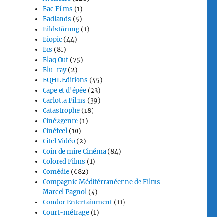
Bac Films
(1)
Badlands
(5)
Bildstörung
(1)
Biopic
(44)
Bis
(81)
Blaq Out
(75)
Blu-ray
(2)
BQHL Editions
(45)
Cape et d'épée
(23)
Carlotta Films
(39)
Catastrophe
(18)
Ciné2genre
(1)
Cinéfeel
(10)
Citel Vidéo
(2)
Coin de mire Cinéma
(84)
Colored Films
(1)
Comédie
(682)
Compagnie Méditérranéenne de Films –
Marcel Pagnol
(4)
Condor Entertainment
(11)
Court-métrage
(1)