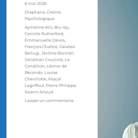
Publié
6 mai 2026
le
Catégories
Diaphana
,
Drame
,
Psychologique
Étiquettes
Aymeline Alix
,
Blu-ray
,
Camille Rutherford
,
Emmanuelle Devos
,
François Chattot
,
Galatea
Bellugi
,
Jérôme Bonnell
,
Jonathan Couzinié
,
La
Condition
,
Léonor de
Récondo
,
Louise
Chevillotte
,
Pascal
Lagriffoul
,
Pierre Philippe
,
Swann Arlaud
sur
Laisser un commentaire
Test
Blu-
ray
/
La