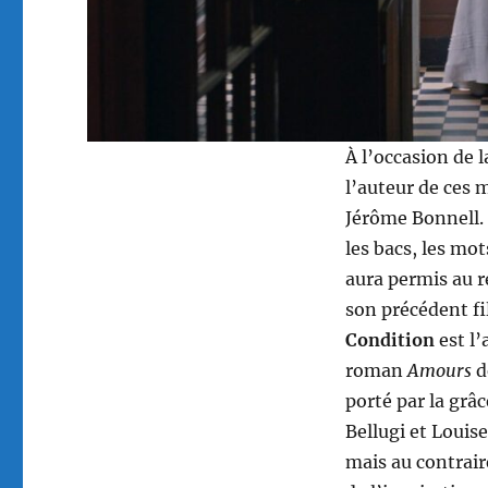
À l’occasion de l
l’auteur de ces 
Jérôme Bonnell. 
les bacs, les mo
aura permis au ré
son précédent f
Condition
est l’
roman
Amours
d
porté par la grâ
Bellugi et Louis
mais au contrai