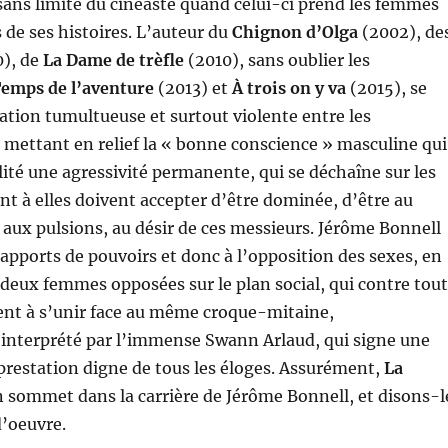
 sans limite du cinéaste quand celui-ci prend les femmes
de ses histoires. L’auteur du
Chignon d’Olga
(2002), de
), de
La Dame de trèfle
(2010), sans oublier les
Temps de l’aventure
(2013) et
À trois on y va
(2015), se
lation tumultueuse et surtout violente entre les
mettant en relief la « bonne conscience » masculine qui
lité une agressivité permanente, qui se déchaîne sur les
t à elles doivent accepter d’être dominée, d’être au
 aux pulsions, au désir de ces messieurs. Jérôme Bonnell
rapports de pouvoirs et donc à l’opposition des sexes, en
à deux femmes opposées sur le plan social, qui contre tou
ent à s’unir face au même croque-mitaine,
interprété par l’immense Swann Arlaud, qui signe une
 prestation digne de tous les éloges. Assurément,
La
 sommet dans la carrière de Jérôme Bonnell, et disons-l
d’oeuvre.