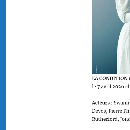
Condition,
réalisé
par
Jérôme
Bonnell
LA CONDITION
le 7 avril 2026 
Acteurs
: Swann 
Devos, Pierre Ph
Rutherford, Jon