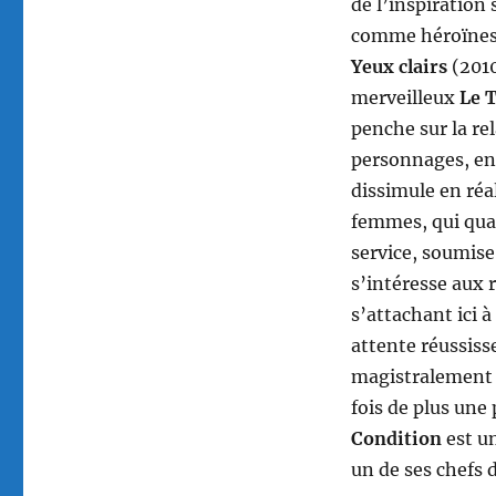
de l’inspiration
comme héroïnes 
Yeux clairs
(2010
merveilleux
Le 
penche sur la re
personnages, en 
dissimule en réa
femmes, qui quan
service, soumise
s’intéresse aux 
s’attachant ici 
attente réussiss
magistralement 
fois de plus une
Condition
est un
un de ses chefs 