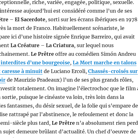
eptionnelle, riche, variée, engagée, politique, sexuelle.
intéresse aujourd’hui est considéré comme l’un de ses
être
–
El Sacerdote
, sorti sur les écrans ibériques en 1978
près la mort de Franco. Habituellement scénariste, le
are ici d’une histoire signée Enrique Barreiro, qui avait
ment
La Créature
–
La Criatura
, sur lequel nous
ochainement.
Le Prêtre
offre au comédien Simón Andreu
interdites d’une bourgeoise
,
La Mort marche en talons
 caresse à minuit
de Luciano Ercoli,
Chassés-croisés sur
oir
de Maurizio Pradeaux) l’un de ses plus grands rôles,
investit totalement. On imagine l’électrochoc que le film 
 sortie, puisque le cinéaste va loin, très loin dans la
es fantasmes, du désir sexuel, de la folie qui s’empare de
se rattrapé par l’abstinence, le refoulement et donc la
demi-siècle plus tard,
Le Prêtre
n’a absolument rien per
on sujet demeure brûlant d’actualité. Un chef d’oeuvre de