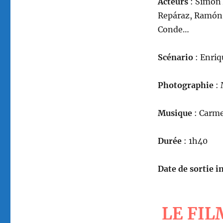
Acteurs
: Simón 
Repáraz, Ramón 
Conde…
Scénario
: Enriq
Photographie
: 
Musique
: Carme
Durée
: 1h40
Date de sortie in
LE FIL