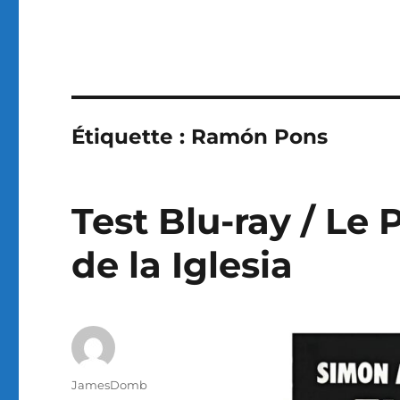
Étiquette :
Ramón Pons
Test Blu-ray / Le P
de la Iglesia
Auteur
JamesDomb