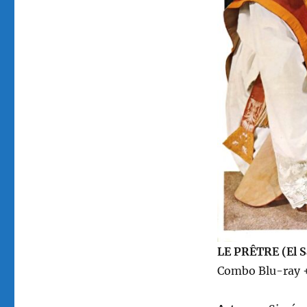
la
Iglesia
LE PRÊTRE (El 
Combo Blu-ray +