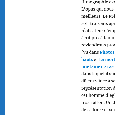
filmographie exc
L’opus qui nous 
meilleurs,
Le Pr
soit trois ans a
réalisateur s’emp
écrit précédem
reviendrons pr
(vu dans
Photos 
hauts
et
La mort
une lame de ras
dans lequel il s’
dû entraîner à sa
représentation d
cet homme d’égli
frustration. Un 
de sa force et s