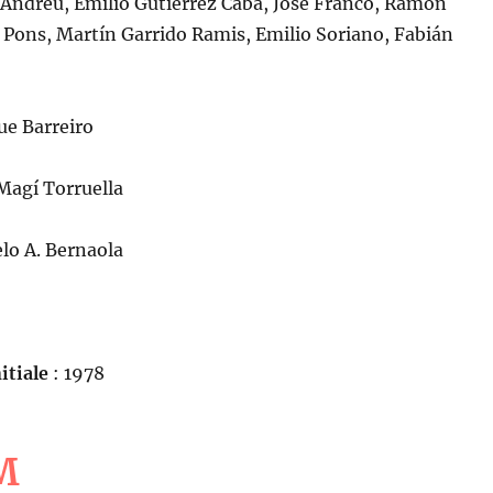
Andreu, Emilio Gutiérrez Caba, José Franco, Ramón
Pons, Martín Garrido Ramis, Emilio Soriano, Fabián
ue Barreiro
Magí Torruella
lo A. Bernaola
itiale
: 1978
M