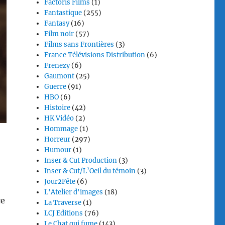
Factoris Films
(1)
Fantastique
(255)
Fantasy
(16)
Film noir
(57)
Films sans Frontières
(3)
France Télévisions Distribution
(6)
Frenezy
(6)
Gaumont
(25)
Guerre
(91)
HBO
(6)
Histoire
(42)
HK Vidéo
(2)
Hommage
(1)
Horreur
(297)
Humour
(1)
Inser & Cut Production
(3)
Inser & Cut/L’Oeil du témoin
(3)
Jour2Fête
(6)
L'Atelier d'images
(18)
ce
La Traverse
(1)
LCJ Editions
(76)
Le Chat qui fume
(143)