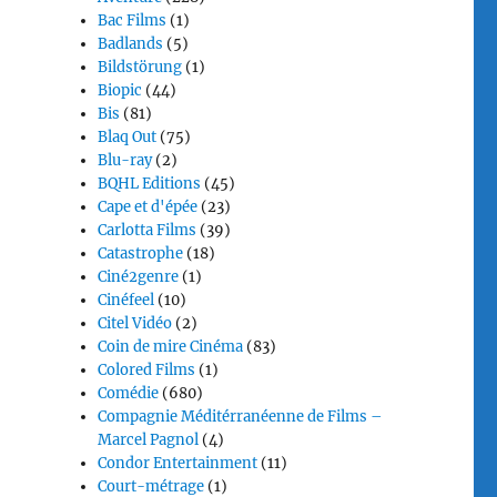
Bac Films
(1)
Badlands
(5)
Bildstörung
(1)
Biopic
(44)
Bis
(81)
Blaq Out
(75)
Blu-ray
(2)
BQHL Editions
(45)
Cape et d'épée
(23)
Carlotta Films
(39)
Catastrophe
(18)
Ciné2genre
(1)
Cinéfeel
(10)
Citel Vidéo
(2)
Coin de mire Cinéma
(83)
Colored Films
(1)
Comédie
(680)
Compagnie Méditérranéenne de Films –
Marcel Pagnol
(4)
Condor Entertainment
(11)
Court-métrage
(1)