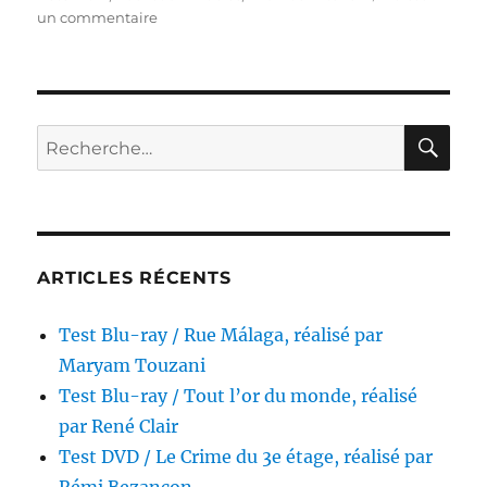
sur
un commentaire
Test
Blu-
ray
/
Milliardaire
RE
Recherche
pour
pour :
un
jour,
réalisé
par
Frank
ARTICLES RÉCENTS
Capra
Test Blu-ray / Rue Málaga, réalisé par
Maryam Touzani
Test Blu-ray / Tout l’or du monde, réalisé
par René Clair
Test DVD / Le Crime du 3e étage, réalisé par