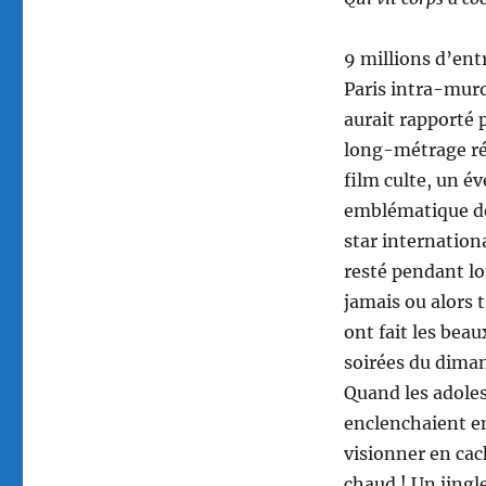
9 millions d’entr
Paris intra-muro
aurait rapporté 
long-métrage réa
film culte, un 
emblématique de 
star internation
resté pendant lo
jamais ou alors 
ont fait les beau
soirées du diman
Quand les adole
enclenchaient e
visionner en ca
chaud ! Un jingle