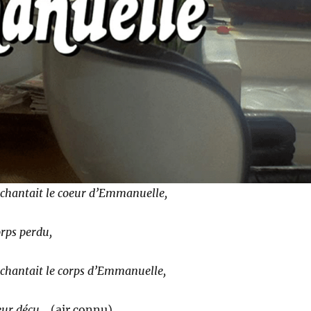
chantait le coeur d’Emmanuelle,
orps perdu,
chantait le corps d’Emmanuelle,
oeur déçu…
(air connu)