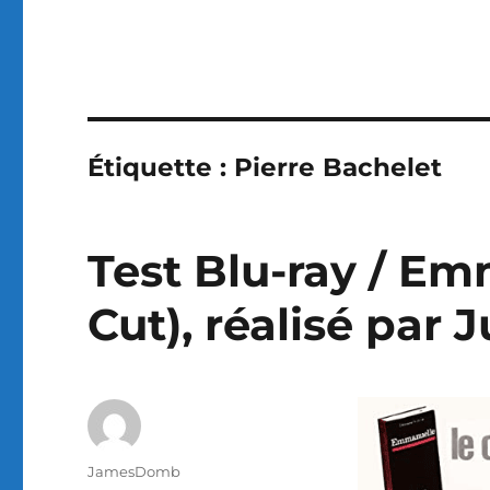
Étiquette :
Pierre Bachelet
Test Blu-ray / Em
Cut), réalisé par 
Auteur
JamesDomb