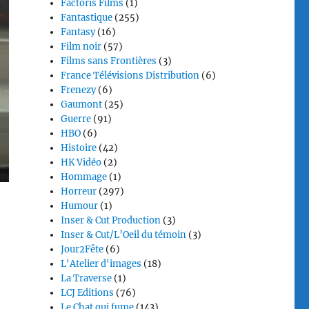
Factoris Films
(1)
Fantastique
(255)
Fantasy
(16)
Film noir
(57)
Films sans Frontières
(3)
France Télévisions Distribution
(6)
Frenezy
(6)
Gaumont
(25)
Guerre
(91)
HBO
(6)
Histoire
(42)
HK Vidéo
(2)
Hommage
(1)
Horreur
(297)
Humour
(1)
Inser & Cut Production
(3)
Inser & Cut/L’Oeil du témoin
(3)
Jour2Fête
(6)
L'Atelier d'images
(18)
La Traverse
(1)
LCJ Editions
(76)
Le Chat qui fume
(143)