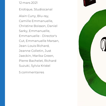
Publié
12 mars 2021
le
Catégories
Erotique
,
Studiocanal
Étiquettes
Alain Cuny
,
Blu-ray
,
Camille Emmanuelle
,
Christine Boisson
,
Daniel
Sarky
,
Emmanuelle
,
Emmanuelle - Director's
Cut
,
Emmanuelle Marsan
,
Jean-Louis Richard
,
Jeanne Colletin
,
Just
Jaeckin
,
Marika Green
,
Pierre Bachelet
,
Richard
Suzuki
,
Sylvia Kristel
sur
5 commentaires
Test
Blu-
ray
/
Emmanuelle
(Director’s