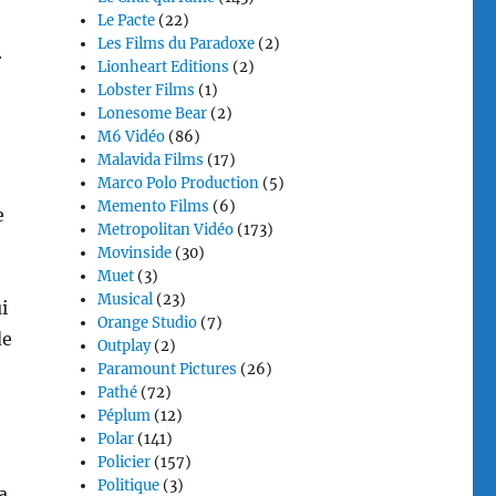
Le Pacte
(22)
Les Films du Paradoxe
(2)
r
Lionheart Editions
(2)
Lobster Films
(1)
Lonesome Bear
(2)
M6 Vidéo
(86)
Malavida Films
(17)
Marco Polo Production
(5)
Memento Films
(6)
e
Metropolitan Vidéo
(173)
Movinside
(30)
Muet
(3)
Musical
(23)
i
Orange Studio
(7)
de
Outplay
(2)
Paramount Pictures
(26)
Pathé
(72)
Péplum
(12)
Polar
(141)
Policier
(157)
Politique
(3)
a