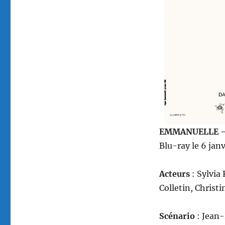
Cut),
réalisé
par
Just
Jaeckin
EMMANUELLE – 
Blu-ray le 6 jan
Acteurs
: Sylvia
Colletin, Christ
Scénario
: Jean