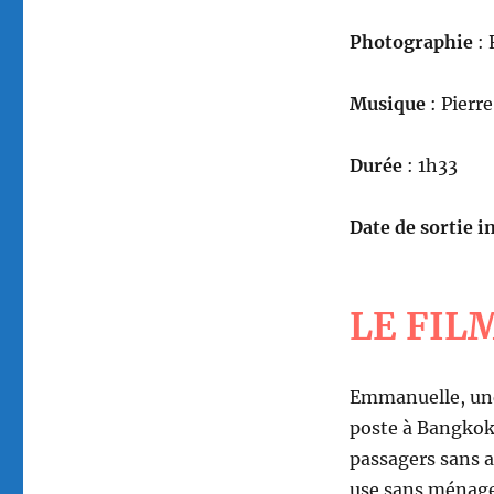
Photographie
: 
Musique
: Pierr
Durée
: 1h33
Date de sortie in
LE FIL
Emmanuelle, une
poste à Bangkok. 
passagers sans a
use sans ménagem