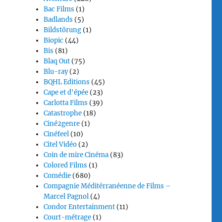
Bac Films
(1)
Badlands
(5)
Bildstörung
(1)
Biopic
(44)
Bis
(81)
Blaq Out
(75)
Blu-ray
(2)
BQHL Editions
(45)
Cape et d'épée
(23)
Carlotta Films
(39)
Catastrophe
(18)
Ciné2genre
(1)
Cinéfeel
(10)
Citel Vidéo
(2)
Coin de mire Cinéma
(83)
Colored Films
(1)
Comédie
(680)
Compagnie Méditérranéenne de Films –
Marcel Pagnol
(4)
Condor Entertainment
(11)
Court-métrage
(1)