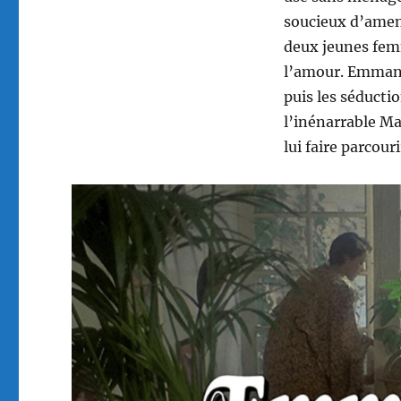
soucieux d’amene
deux jeunes femm
l’amour. Emmanue
puis les séducti
l’inénarrable Ma
lui faire parcou