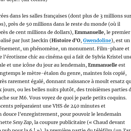
ées dans les salles françaises (dont plus de 3 millions su
s), près de 50 millions dans le reste du monde (où il
près de cent millions de dollars),
Emmanuelle
, le premier
lisé par Just Jaeckin (
Histoire d’O
,
Gwendoline
), est un
événement, un phénomène, un monument. Film-phare et
l’érotisme chic au cinéma qui a fait de Sylvia Kristel un
ale et une icône du jour au lendemain,
Emmanuelle
est
ngtemps le mètre-étalon du genre, maintes fois copié,
très rarement égalé, donnant naissance à moult ersatz qu
x jours, ou les belles nuits plutôt, des troisièmes parties 
che sur M6. Vous voyez de quoi je parle petits coquins.
scents préparaient une VHS de 240 minutes et
n douce l’enregistrement, pour pouvoir le lendemain
chette
Sexy Zap
, la coupure publicitaire (« Chaud devant
 pub pour la 6 ! »), la première partie du téléfilm (un Zar