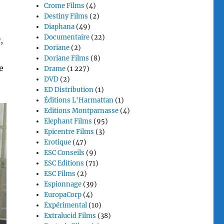
Crome Films
(4)
Destiny Films
(2)
Diaphana
(49)
Documentaire
(22)
,
Doriane
(2)
Doriane Films
(8)
e
Drame
(1 227)
DVD
(2)
ED Distribution
(1)
Éditions L'Harmattan
(1)
Editions Montparnasse
(4)
Elephant Films
(95)
Epicentre Films
(3)
Erotique
(47)
ESC Conseils
(9)
ESC Editions
(71)
ESC Films
(2)
Espionnage
(39)
EuropaCorp
(4)
Expérimental
(10)
Extralucid Films
(38)