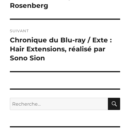
Rosenberg
SUIVANT
Chronique du Blu-ray / Exte :
Publication
suivante :
Hair Extensions, réalisé par
Sono Sion
RE
Recherche
pour :