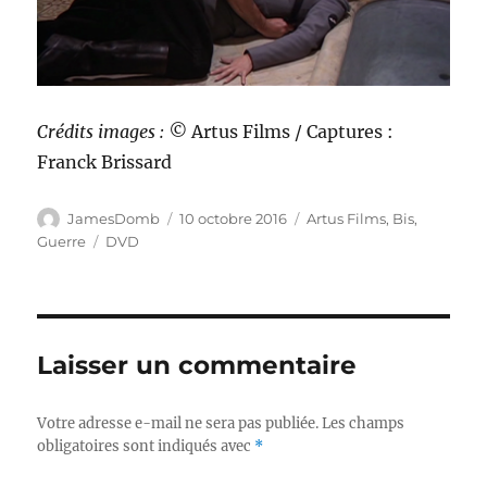
Crédits images : ©
Artus Films / Captures :
Franck Brissard
Auteur
Publié
Catégories
JamesDomb
10 octobre 2016
Artus Films
,
Bis
,
le
Étiquettes
Guerre
DVD
Laisser un commentaire
Votre adresse e-mail ne sera pas publiée.
Les champs
obligatoires sont indiqués avec
*