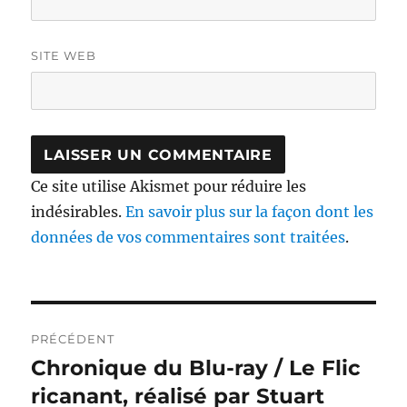
SITE WEB
Ce site utilise Akismet pour réduire les
indésirables.
En savoir plus sur la façon dont les
données de vos commentaires sont traitées
.
Navigation
PRÉCÉDENT
de
Chronique du Blu-ray / Le Flic
Publication
précédente :
ricanant, réalisé par Stuart
l’article