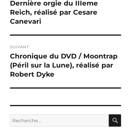
précédente :
Dernière orgie du IIIeme
l’article
Reich, réalisé par Cesare
Canevari
SUIVANT
Chronique du DVD / Moontrap
Publication
suivante :
(Péril sur la Lune), réalisé par
Robert Dyke
RE
Recherche
pour :