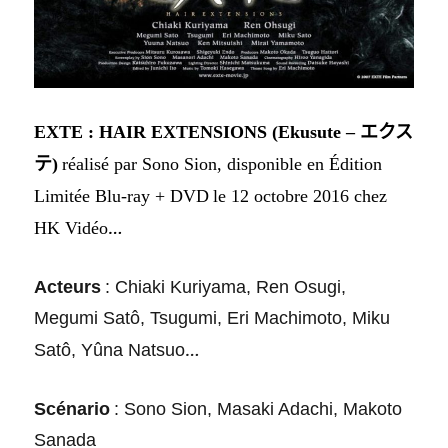
EXTE : HAIR EXTENSIONS
(
Ekusute –
エクス
テ
)
réalisé par
Sono Sion
, disponible en
Édition
Limitée Blu-ray + DVD
le
12
octobre 2016 chez
…
HK Vidéo
Acteurs
:
Chiaki Kuriyama, Ren Osugi,
Megumi Satô, Tsugumi, Eri Machimoto, Miku
…
Satô, Yûna Natsuo
Scénario
:
Sono Sion, Masaki Adachi, Makoto
Sanada