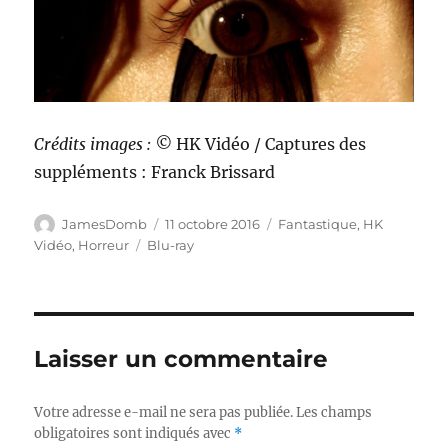
Crédits images : ©
HK Vidéo / Captures des
suppléments : Franck Brissard
Auteur
Publié
Catégories
JamesDomb
11 octobre 2016
Fantastique
,
HK
le
Étiquettes
Vidéo
,
Horreur
Blu-ray
Laisser un commentaire
Votre adresse e-mail ne sera pas publiée.
Les champs
obligatoires sont indiqués avec
*