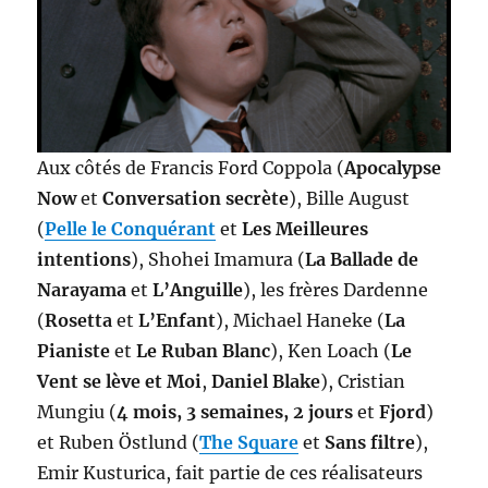
Aux côtés de Francis Ford Coppola (
Apocalypse
Now
et
Conversation secrète
), Bille August
(
Pelle le Conquérant
et
Les Meilleures
intentions
), Shohei Imamura (
La Ballade de
Narayama
et
L’Anguille
), les frères Dardenne
(
Rosetta
et
L’Enfant
), Michael Haneke (
La
Pianiste
et
Le Ruban Blanc
), Ken Loach (
Le
Vent se lève et Moi
,
Daniel Blake
), Cristian
Mungiu (
4 mois, 3 semaines, 2 jours
et
Fjord
)
et Ruben Östlund (
The Square
et
Sans filtre
),
Emir Kusturica, fait partie de ces réalisateurs