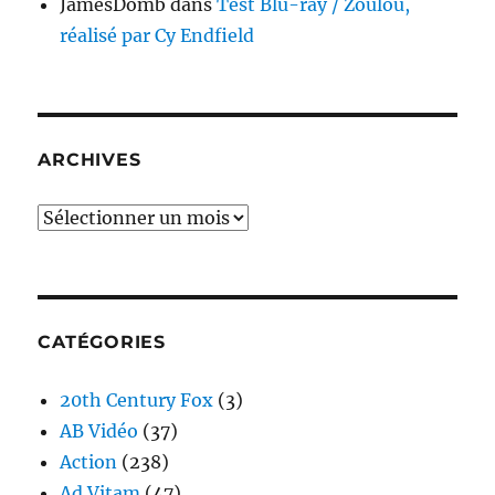
JamesDomb
dans
Test Blu-ray / Zoulou,
réalisé par Cy Endfield
ARCHIVES
Archives
CATÉGORIES
20th Century Fox
(3)
AB Vidéo
(37)
Action
(238)
Ad Vitam
(47)