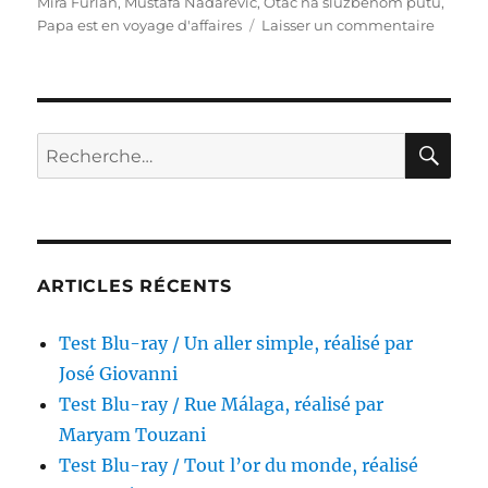
Mira Furlan
,
Mustafa Nadarevic
,
Otac na sluzbenom putu
,
sur
Papa est en voyage d'affaires
Laisser un commentaire
Test
Blu-
ray
/
Papa
RE
Recherche
est
pour :
en
voyage
d’affair
réalisé
par
ARTICLES RÉCENTS
Emir
Kusturi
Test Blu-ray / Un aller simple, réalisé par
José Giovanni
Test Blu-ray / Rue Málaga, réalisé par
Maryam Touzani
Test Blu-ray / Tout l’or du monde, réalisé