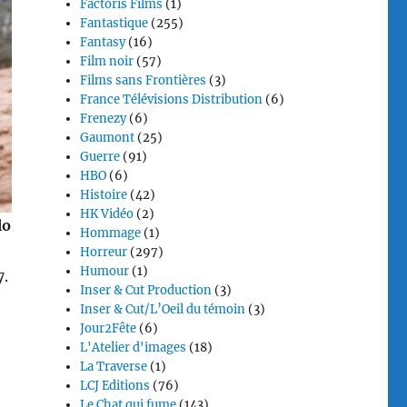
Factoris Films
(1)
Fantastique
(255)
Fantasy
(16)
Film noir
(57)
Films sans Frontières
(3)
France Télévisions Distribution
(6)
Frenezy
(6)
Gaumont
(25)
Guerre
(91)
HBO
(6)
Histoire
(42)
HK Vidéo
(2)
lo
Hommage
(1)
Horreur
(297)
Humour
(1)
7.
Inser & Cut Production
(3)
Inser & Cut/L’Oeil du témoin
(3)
Jour2Fête
(6)
L'Atelier d'images
(18)
La Traverse
(1)
LCJ Editions
(76)
Le Chat qui fume
(143)