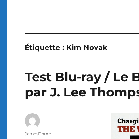
Étiquette :
Kim Novak
Test Blu-ray / Le 
par J. Lee Thomp
Auteur
JamesDomb