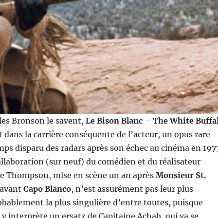
les Bronson le savent,
Le Bison Blanc
–
The White Buffa
rt dans la carrière conséquente de l’acteur, un opus rare
mps disparu des radars après son échec au cinéma en 197
llaboration (sur neuf) du comédien et du réalisateur
Lee Thompson, mise en scène un an après
Monsieur St.
s avant
Capo Blanco
, n’est assurément pas leur plus
obablement la plus singulière d’entre toutes, puisque
y interprète un ersatz de Capitaine Achab, qui va se