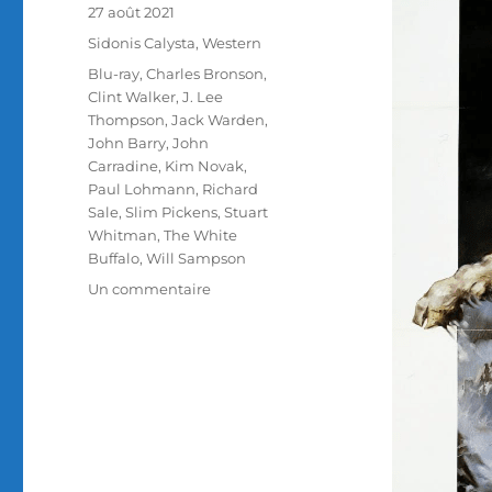
Publié
27 août 2021
le
Catégories
Sidonis Calysta
,
Western
Étiquettes
Blu-ray
,
Charles Bronson
,
Clint Walker
,
J. Lee
Thompson
,
Jack Warden
,
John Barry
,
John
Carradine
,
Kim Novak
,
Paul Lohmann
,
Richard
Sale
,
Slim Pickens
,
Stuart
Whitman
,
The White
Buffalo
,
Will Sampson
sur
Un commentaire
Test
Blu-
ray
/
Le
Bison
Blanc,
réalisé