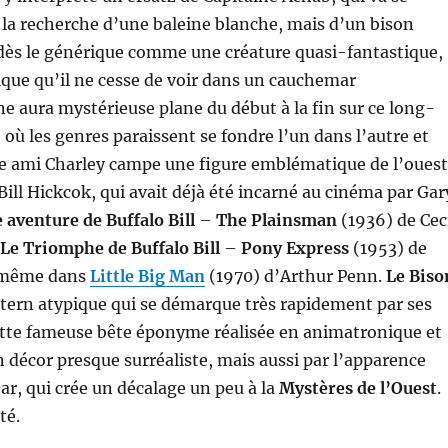
 la recherche d’une baleine blanche, mais d’un bison
 dès le générique comme une créature quasi-fantastique,
que qu’il ne cesse de voir dans un cauchemar
e aura mystérieuse plane du début à la fin sur ce long-
 où les genres paraissent se fondre l’un dans l’autre et
re ami Charley campe une figure emblématique de l’ouest
Bill Hickcok, qui avait déjà été incarné au cinéma par Gar
 aventure de Buffalo Bill
–
The Plainsman
(1936) de Cec
Le Triomphe de Buffalo Bill
–
Pony Express
(1953) de
t même dans
Little Big Man
(1970) d’Arthur Penn.
Le Biso
tern atypique qui se démarque très rapidement par ses
cette fameuse bête éponyme réalisée en animatronique et
décor presque surréaliste, mais aussi par l’apparence
tar, qui crée un décalage un peu à la
Mystères de l’Ouest
.
té.