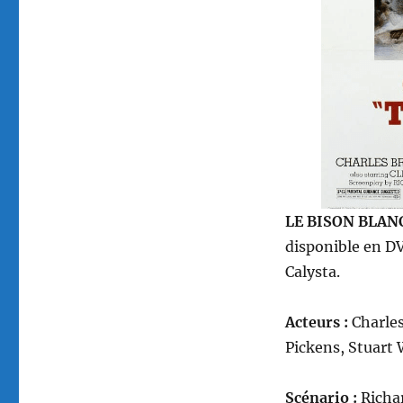
par
J.
Lee
Thompson
LE BISON BLANC
disponible en D
Calysta.
Acteurs :
Charles
Pickens, Stuart
Scénario :
Richa