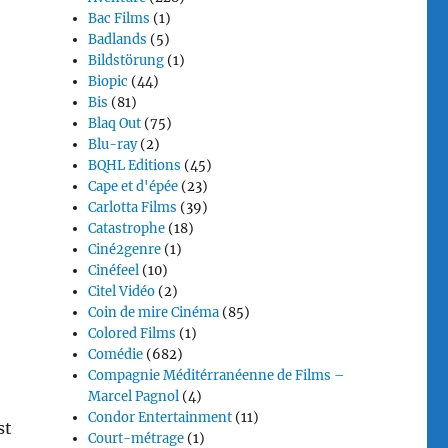
Bac Films
(1)
Badlands
(5)
Bildstörung
(1)
Biopic
(44)
Bis
(81)
Blaq Out
(75)
Blu-ray
(2)
BQHL Editions
(45)
Cape et d'épée
(23)
Carlotta Films
(39)
Catastrophe
(18)
Ciné2genre
(1)
Cinéfeel
(10)
Citel Vidéo
(2)
Coin de mire Cinéma
(85)
Colored Films
(1)
Comédie
(682)
Compagnie Méditérranéenne de Films –
Marcel Pagnol
(4)
Condor Entertainment
(11)
st
Court-métrage
(1)