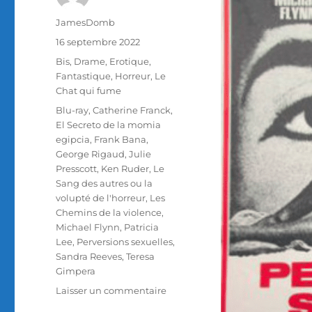
Auteur
JamesDomb
Publié
16 septembre 2022
le
Catégories
Bis
,
Drame
,
Erotique
,
Fantastique
,
Horreur
,
Le
Chat qui fume
Étiquettes
Blu-ray
,
Catherine Franck
,
El Secreto de la momia
egipcia
,
Frank Bana
,
George Rigaud
,
Julie
Presscott
,
Ken Ruder
,
Le
Sang des autres ou la
volupté de l'horreur
,
Les
Chemins de la violence
,
Michael Flynn
,
Patricia
Lee
,
Perversions sexuelles
,
Sandra Reeves
,
Teresa
Gimpera
sur
Laisser un commentaire
Test