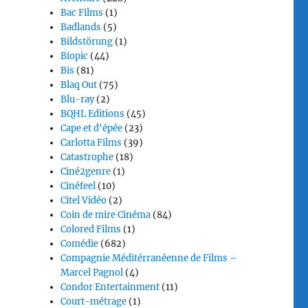
Bac Films
(1)
Badlands
(5)
Bildstörung
(1)
Biopic
(44)
Bis
(81)
Blaq Out
(75)
Blu-ray
(2)
BQHL Editions
(45)
Cape et d'épée
(23)
Carlotta Films
(39)
Catastrophe
(18)
Ciné2genre
(1)
Cinéfeel
(10)
Citel Vidéo
(2)
Coin de mire Cinéma
(84)
Colored Films
(1)
Comédie
(682)
Compagnie Méditérranéenne de Films –
Marcel Pagnol
(4)
Condor Entertainment
(11)
Court-métrage
(1)