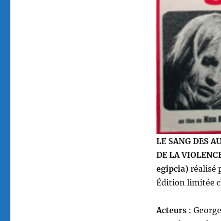
4K
UHD
/
Le
Sang
des
autres
ou
la
volupté
de
l’horreur,
réalisé
par
LE SANG DES A
Ken
DE LA VIOLENCE
Ruder
egipcia)
réalisé 
Édition limitée 
Acteurs
: George