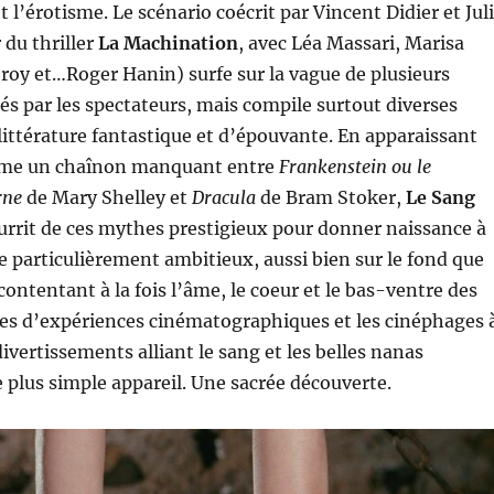
t l’érotisme. Le scénario coécrit par Vincent Didier et Jul
 du thriller
La Machination
, avec Léa Massari, Marisa
eroy et…Roger Hanin) surfe sur la vague de plusieurs
sés par les spectateurs, mais compile surtout diverses
 littérature fantastique et d’épouvante. En apparaissant
me un chaînon manquant entre
Frankenstein ou le
rne
de Mary Shelley et
Dracula
de Bram Stoker,
Le Sang
rrit de ces mythes prestigieux pour donner naissance à
particulièrement ambitieux, aussi bien sur le fond que
contentant à la fois l’âme, le coeur et le bas-ventre des
tes d’expériences cinématographiques et les cinéphages 
ivertissements alliant le sang et les belles nanas
e plus simple appareil. Une sacrée découverte.