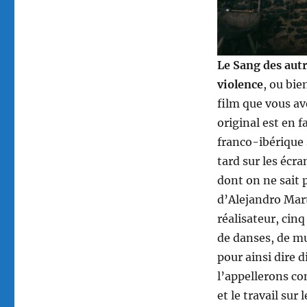
Le Sang des autr
violence
, ou bi
film que vous ave
original est en f
franco-ibérique 
tard sur les écra
dont on ne sait 
d’Alejandro Mart
réalisateur, cin
de danses, de m
pour ainsi dire 
l’appellerons co
et le travail sur 