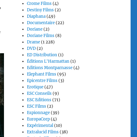
Crome Films
(4)
,
Destiny Films
(2)
Diaphana
(49)
Documentaire
(22)
Doriane
(2)
e
Doriane Films
(8)
Drame
(1 228)
DVD
(2)
ED Distribution
(1)
Éditions L'Harmattan
(1)
Editions Montparnasse
(4)
Elephant Films
(95)
Epicentre Films
(3)
Erotique
(47)
ESC Conseils
(9)
ESC Editions
(71)
ESC Films
(2)
Espionnage
(39)
EuropaCorp
(4)
Expérimental
(10)
Extralucid Films
(38)