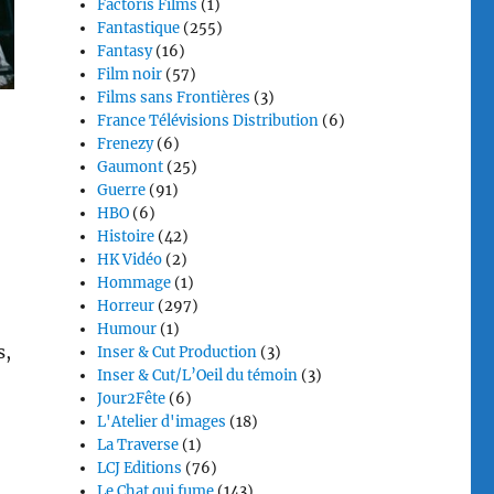
Factoris Films
(1)
Fantastique
(255)
Fantasy
(16)
Film noir
(57)
Films sans Frontières
(3)
France Télévisions Distribution
(6)
Frenezy
(6)
Gaumont
(25)
Guerre
(91)
HBO
(6)
Histoire
(42)
HK Vidéo
(2)
Hommage
(1)
Horreur
(297)
Humour
(1)
s,
Inser & Cut Production
(3)
Inser & Cut/L’Oeil du témoin
(3)
Jour2Fête
(6)
L'Atelier d'images
(18)
La Traverse
(1)
LCJ Editions
(76)
Le Chat qui fume
(143)