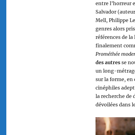
entre l’horreur e
Salvador (auteur
Mell, Philippe L
genres alors pri
références de la
finalement com
Prométhée mode
des autres
se nou
un long-métrage 
sur la forme, en 
cinéphiles adep
la recherche de d
dévoilées dans l