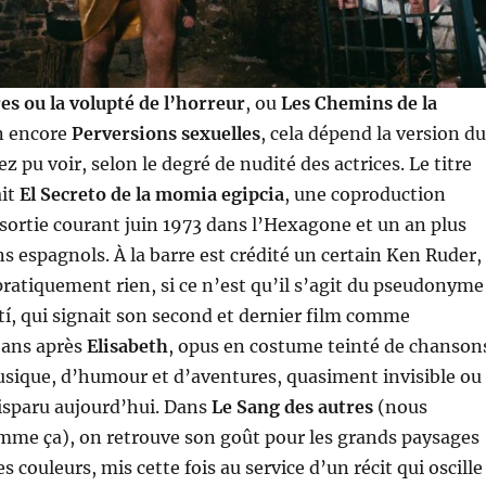
es ou la volupté de l’horreur
, ou
Les Chemins de la
en encore
Perversions sexuelles
, cela dépend la version du
z pu voir, selon le degré de nudité des actrices. Le titre
ait
El Secreto de la momia egipcia
, une coproduction
sortie courant juin 1973 dans l’Hexagone et un an plus
ns espagnols. À la barre est crédité un certain Ken Ruder,
pratiquement rien, si ce n’est qu’il s’agit du pseudonyme
í, qui signait son second et dernier film comme
q ans après
Elisabeth
, opus en costume teinté de chanson
usique, d’humour et d’aventures, quasiment invisible ou
disparu aujourd’hui. Dans
Le Sang des autres
(nous
mme ça), on retrouve son goût pour les grands paysages
les couleurs, mis cette fois au service d’un récit qui oscille