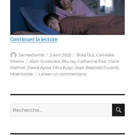
de « Test Blu-ray / Miséricorde, 
Continuer la lecture
Auteur
Publié
Catégories
JamesDomb
2 avril 2025
Blaq Out
,
Comédie
,
le
Étiquettes
Drame
Alain Guiraudie
,
Blu-ray
,
Catherine Frot
,
Claire
Mathon
,
David Ayala
,
Félix Kysyl
,
Jean-Baptiste Durand
,
sur
Miséricorde
Laisser un commentaire
Test
Blu-
ray
/
Miséricorde,
RE
Recherche
réalisé
pour :
par
Alain
Guiraudie