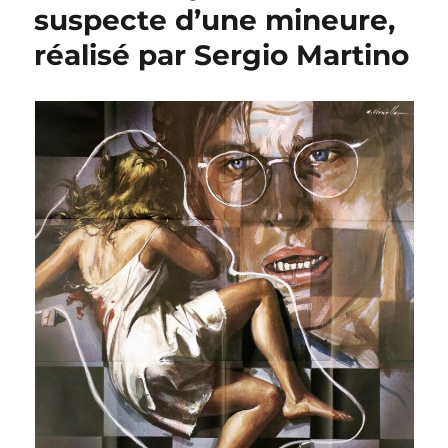
Ton
suspecte d’une mineure,
vice
réalisé par Sergio Martino
est
une
chambre
close
dont
moi
seul
ai
la
clé,
réalisé
par
Sergio
Martino