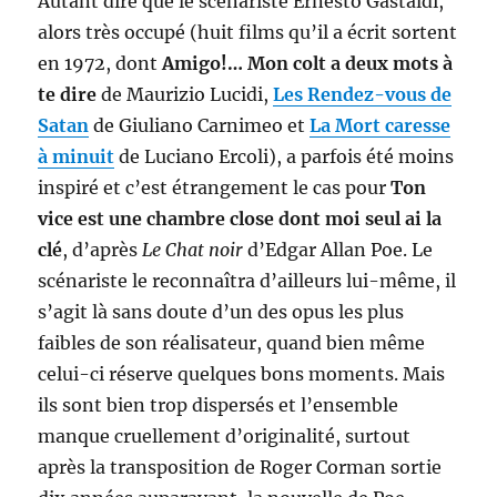
Autant dire que le scénariste Ernesto Gastaldi,
alors très occupé (huit films qu’il a écrit sortent
en 1972, dont
Amigo!… Mon colt a deux mots à
te dire
de Maurizio Lucidi,
Les Rendez-vous de
Satan
de Giuliano Carnimeo et
La Mort caresse
à minuit
de Luciano Ercoli), a parfois été moins
inspiré et c’est étrangement le cas pour
Ton
vice est une chambre close dont moi seul ai la
clé
, d’après
Le Chat noir
d’Edgar Allan Poe. Le
scénariste le reconnaîtra d’ailleurs lui-même, il
s’agit là sans doute d’un des opus les plus
faibles de son réalisateur, quand bien même
celui-ci réserve quelques bons moments. Mais
ils sont bien trop dispersés et l’ensemble
manque cruellement d’originalité, surtout
après la transposition de Roger Corman sortie