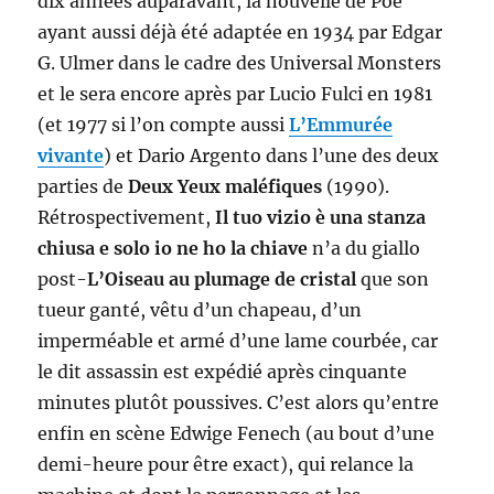
dix années auparavant, la nouvelle de Poe
ayant aussi déjà été adaptée en 1934 par Edgar
G. Ulmer dans le cadre des Universal Monsters
et le sera encore après par Lucio Fulci en 1981
(et 1977 si l’on compte aussi
L’Emmurée
vivante
) et Dario Argento dans l’une des deux
parties de
Deux Yeux maléfiques
(1990).
Rétrospectivement,
Il tuo vizio è una stanza
chiusa e solo io ne ho la chiave
n’a du giallo
post-
L’Oiseau au plumage de cristal
que son
tueur ganté, vêtu d’un chapeau, d’un
imperméable et armé d’une lame courbée, car
le dit assassin est expédié après cinquante
minutes plutôt poussives. C’est alors qu’entre
enfin en scène Edwige Fenech (au bout d’une
demi-heure pour être exact), qui relance la