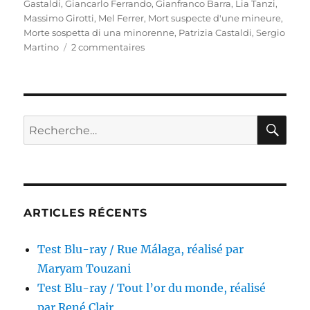
Gastaldi
,
Giancarlo Ferrando
,
Gianfranco Barra
,
Lia Tanzi
,
Massimo Girotti
,
Mel Ferrer
,
Mort suspecte d'une mineure
,
Morte sospetta di una minorenne
,
Patrizia Castaldi
,
Sergio
sur
Martino
2 commentaires
Test
Blu-
ray
/
Mort
RE
Recherche
suspecte
pour :
d’une
mineure,
réalisé
par
Sergio
ARTICLES RÉCENTS
Martino
Test Blu-ray / Rue Málaga, réalisé par
Maryam Touzani
Test Blu-ray / Tout l’or du monde, réalisé
par René Clair