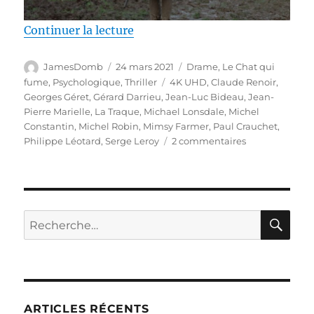
de « Test 4K UHD / La Traque, ré
Continuer la lecture
Auteur
Publié
Catégories
JamesDomb
24 mars 2021
Drame
,
Le Chat qui
le
Étiquettes
fume
,
Psychologique
,
Thriller
4K UHD
,
Claude Renoir
,
Georges Géret
,
Gérard Darrieu
,
Jean-Luc Bideau
,
Jean-
Pierre Marielle
,
La Traque
,
Michael Lonsdale
,
Michel
Constantin
,
Michel Robin
,
Mimsy Farmer
,
Paul Crauchet
,
sur
Philippe Léotard
,
Serge Leroy
2 commentaires
Test
4K
UHD
/
La
RE
Recherche
Traque,
pour :
réalisé
par
Serge
Leroy
ARTICLES RÉCENTS