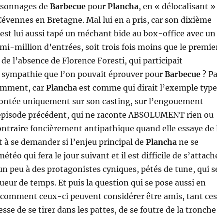
ersonnages de
Barbecue
pour
Plancha
, en « délocalisant »
évennes en Bretagne. Mal lui en a pris, car son dixième
st lui aussi tapé un méchant bide au box-office avec un
mi-million d’entrées, soit trois fois moins que le premie
de l’absence de Florence Foresti, qui participait
 sympathie que l’on pouvait éprouver pour
Barbecue
? P
emment, car
Plancha
est comme qui dirait l’exemple type
ontée uniquement sur son casting, sur l’engouement
’épisode précédent, qui ne raconte ABSOLUMENT rien ou
ontraire foncièrement antipathique quand elle essaye de 
nt à se demander si l’enjeu principal de
Plancha
ne se
étéo qui fera le jour suivant et il est difficile de s’attach
un peu à des protagonistes cyniques, pétés de tune, qui s
ueur de temps. Et puis la question qui se pose aussi en
comment ceux-ci peuvent considérer être amis, tant ces
esse de se tirer dans les pattes, de se foutre de la tronche