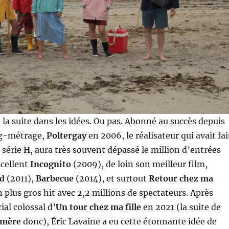
e la suite dans les idées. Ou pas. Abonné au succès depuis
ng-métrage,
Poltergay
en 2006, le réalisateur qui avait fai
a série
H
, aura très souvent dépassé le million d’entrées
cellent
Incognito
(2009), de loin son meilleur film,
rd
(2011),
Barbecue
(2014), et surtout
Retour chez ma
 plus gros hit avec 2,2 millions de spectateurs. Après
al colossal d’
Un tour chez ma fille
en 2021 (la suite de
 mère
donc), Éric Lavaine a eu cette étonnante idée de