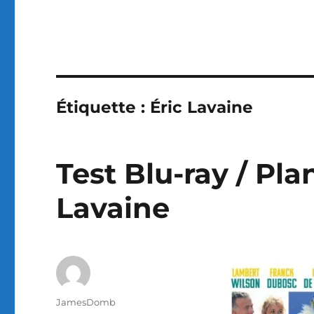
Étiquette :
Éric Lavaine
Test Blu-ray / Pla
Lavaine
Auteur
JamesDomb