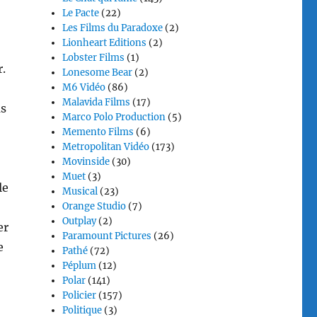
Le Pacte
(22)
Les Films du Paradoxe
(2)
Lionheart Editions
(2)
Lobster Films
(1)
r.
Lonesome Bear
(2)
M6 Vidéo
(86)
Malavida Films
(17)
as
Marco Polo Production
(5)
Memento Films
(6)
Metropolitan Vidéo
(173)
Movinside
(30)
Muet
(3)
le
Musical
(23)
Orange Studio
(7)
Outplay
(2)
er
Paramount Pictures
(26)
e
Pathé
(72)
Péplum
(12)
Polar
(141)
Policier
(157)
Politique
(3)