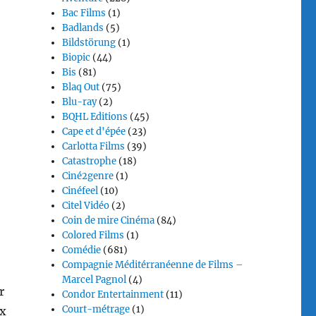
Bac Films
(1)
Badlands
(5)
Bildstörung
(1)
Biopic
(44)
Bis
(81)
Blaq Out
(75)
Blu-ray
(2)
BQHL Editions
(45)
Cape et d'épée
(23)
Carlotta Films
(39)
Catastrophe
(18)
Ciné2genre
(1)
Cinéfeel
(10)
Citel Vidéo
(2)
Coin de mire Cinéma
(84)
Colored Films
(1)
Comédie
(681)
Compagnie Méditérranéenne de Films –
Marcel Pagnol
(4)
r
Condor Entertainment
(11)
Court-métrage
(1)
ux