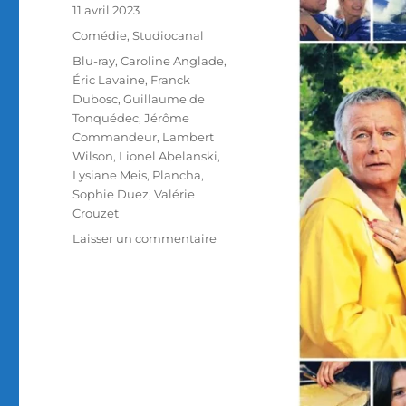
Publié
11 avril 2023
le
Catégories
Comédie
,
Studiocanal
Étiquettes
Blu-ray
,
Caroline Anglade
,
Éric Lavaine
,
Franck
Dubosc
,
Guillaume de
Tonquédec
,
Jérôme
Commandeur
,
Lambert
Wilson
,
Lionel Abelanski
,
Lysiane Meis
,
Plancha
,
Sophie Duez
,
Valérie
Crouzet
sur
Laisser un commentaire
Test
Blu-
ray
/
Plancha,
réalisé
par
Éric