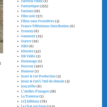
Factoris Films
(1)
Fantastique
(255)
Fantasy
(16)
Film noir
(57)
Films sans Frontières
(3)
France Télévisions Distribution
(6)
Frenezy
(6)
Gaumont
(25)
Guerre
(91)
HBO
(6)
Histoire
(42)
HK Vidéo
(2)
Hommage
(1)
t
Horreur
(297)
Humour
(1)
Inser & Cut Production
(3)
Inser & Cut/L’Oeil du témoin
(3)
Jour2Fête
(6)
L'Atelier d'images
(18)
La Traverse
(1)
LCJ Editions
(76)
Le Chat qui fume
(143)