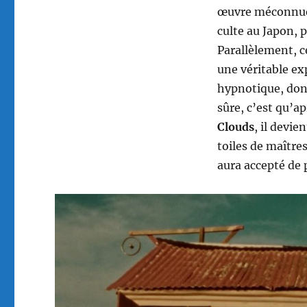
œuvre méconnue 
culte au Japon, p
Parallèlement, c
une véritable ex
hypnotique, dont
sûre, c’est qu’a
Clouds
, il devie
toiles de maître
aura accepté de 