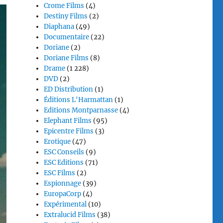
Crome Films
(4)
Destiny Films
(2)
Diaphana
(49)
Documentaire
(22)
Doriane
(2)
Doriane Films
(8)
Drame
(1 228)
DVD
(2)
ED Distribution
(1)
Éditions L'Harmattan
(1)
Editions Montparnasse
(4)
Elephant Films
(95)
Epicentre Films
(3)
Erotique
(47)
ESC Conseils
(9)
ESC Editions
(71)
ESC Films
(2)
Espionnage
(39)
EuropaCorp
(4)
Expérimental
(10)
Extralucid Films
(38)