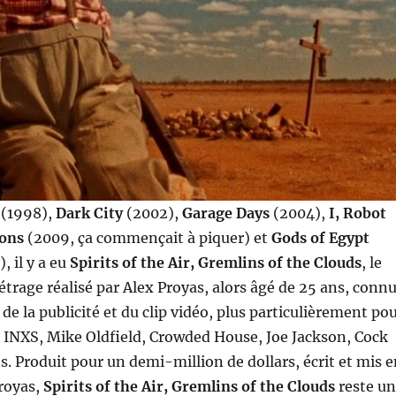
(1998),
Dark City
(2002),
Garage Days
(2004),
I, Robot
ions
(2009, ça commençait à piquer) et
Gods of Egypt
), il y a eu
Spirits of the Air, Gremlins of the Clouds
, le
rage réalisé par Alex Proyas, alors âgé de 25 ans, conn
de la publicité et du clip vidéo, plus particulièrement po
 INXS, Mike Oldfield, Crowded House, Joe Jackson, Cock
s. Produit pour un demi-million de dollars, écrit et mis 
royas,
Spirits of the Air, Gremlins of the Clouds
reste u