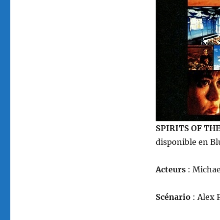
Gremlins
of
the
Clouds,
réalisé
par
Alex
Proyas
SPIRITS OF TH
disponible en B
Acteurs
: Michae
Scénario
: Alex 