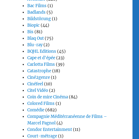
Bac Films
(1)
Badlands
(5)
Bildstörung
(1)
Biopic
(44)
Bis
(81)
Blaq Out
(75)
Blu-ray
(2)
BQHL Editions
(45)
Cape et d'épée
(23)
Carlotta Films
(39)
Catastrophe
(18)
Ciné2genre
(1)
Cinéfeel
(10)
Citel Vidéo
(2)
Coin de mire Cinéma
(84)
Colored Films
(1)
Comédie
(682)
Compagnie Méditérranéenne de Films –
Marcel Pagnol
(4)
Condor Entertainment
(11)
Court-métrage
(1)